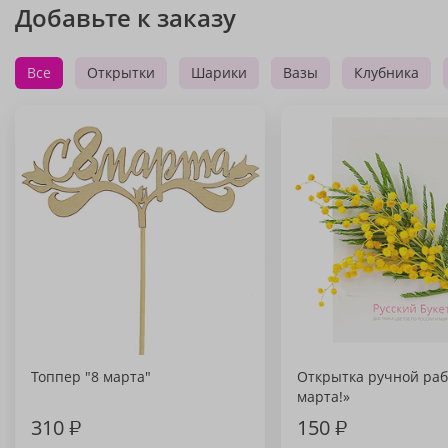
Добавьте к заказу
Все
Открытки
Шарики
Вазы
Клубника
Топпер "8 марта"
Открытка ручной раб
марта!»
310
₽
150
₽