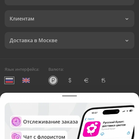
Клиентам
Доставка в Москве
Язык интерфейса:
Валюта:
©
Служба круглосуточной доставки цветов в Москве
Русский Букет, 2026
Общество с ограниченной ответственностью «Технология»
ОГРН: 1195476081745, ИНН: 5410081997
Юридический адрес: г. Новосибирск, ул. Ипподромская,
д.42, оф. 3