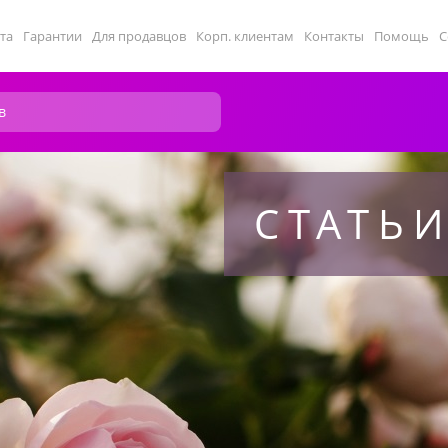
та
Гарантии
Для продавцов
Корп. клиентам
Контакты
Помощь
С
СТАТЬИ