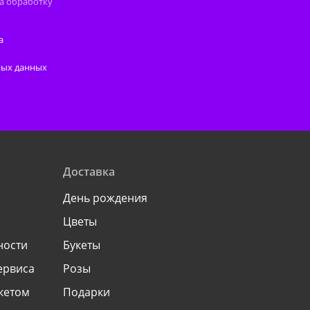
а обработку
а
ных данных
Доставка
День рождения
Цветы
ности
Букеты
ервиса
Розы
укетом
Подарки