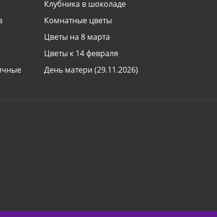
Клубника в шоколаде
в
Комнатные цветы
Цветы на 8 марта
Цветы к 14 февраля
ничные
День матери (29.11.2026)
День знаний (1 сентября)
ь
Все праздники
Международная доставка цветов
 букету