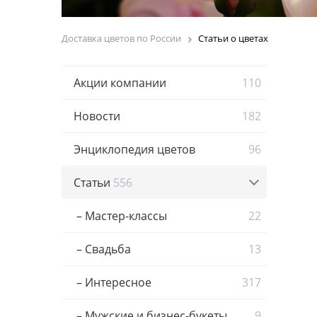
Доставка цветов по России
Статьи о цветах
Акции компании
110
Новости
182
Энциклопедия цветов
96
Статьи
556
– Мастер-классы
22
– Свадьба
13
– Интересное
317
– Мужские и бизнес-букеты
9