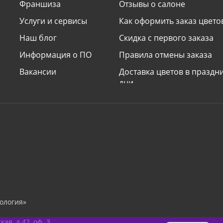
Франшиза
Отзывы о салоне
Услуги и сервисы
Как оформить заказ цвето
Наш блог
Скидка с первого заказа
Информация о ПО
Правила отмены заказа
Вакансии
Доставка цветов в празд
дни
Наши принципы
Условия доставки «сделат
сюрприз»
Поздравления и подписи к
Электронные открытки
ология»
я, д.42, оф. 3