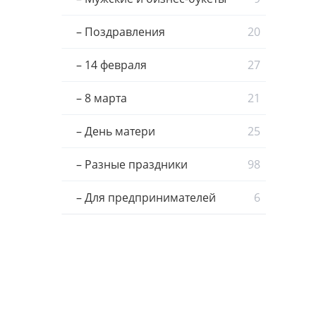
– Поздравления
20
– 14 февраля
27
– 8 марта
21
– День матери
25
– Разные праздники
98
– Для предпринимателей
6