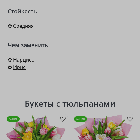
Стойкость
✿ Средняя
Чем заменить
✿
Нарцисс
✿
Ирис
Букеты с тюльпанами
Акция
Акция