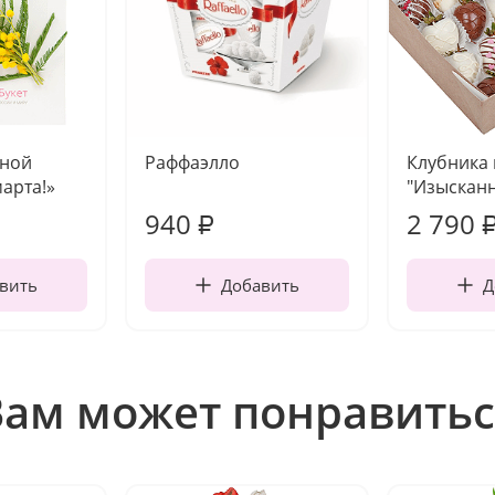
чной
Раффаэлло
Клубника
марта!»
"Изысканн
940
2 790
₽
вить
Добавить
Д
Вам может понравитьс