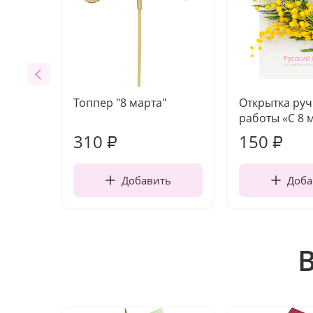
Топпер "8 марта"
Открытка ру
работы «С 8 
310
150
₽
₽
Добавить
Доба