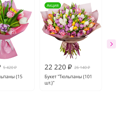
Акция
Акция
22 220
16 6
₽
₽
5 420
26 140
₽
₽
льпаны (15
Букет "Тюльпаны (101
Букет 
шт.)"
шт.)"