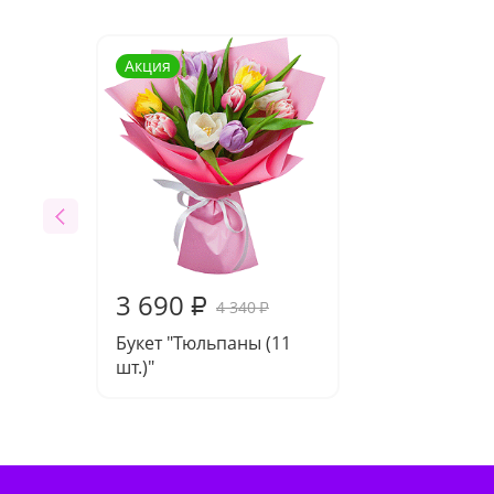
Акция
3 690
₽
4 340
₽
Букет "Тюльпаны (11
шт.)"