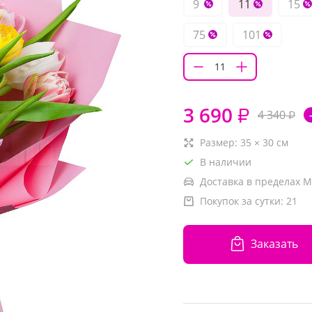
9
11
15
75
101
3 690
₽
4 340
₽
Размер:
35
×
30
см
В наличии
Доставка в пределах М
Покупок за сутки:
21
Заказать