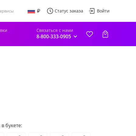
Статус заказа
Войти
ервисы
авки
Связаться с нами
8-800-333-0905
в букете: