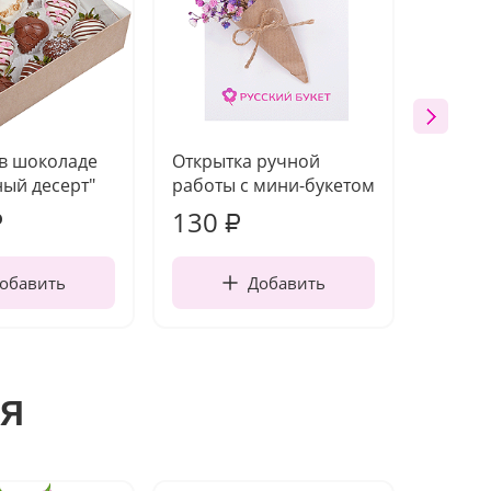
 в шоколаде
Открытка ручной
Ваза п
ый десерт"
работы с мини-букетом
130
1 10
₽
₽
обавить
Добавить
я