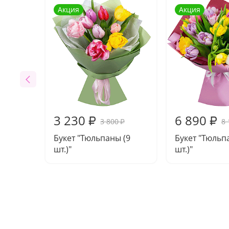
Акция
Акция
3 230
6 890
₽
₽
3 800
8 
₽
Букет "Тюльпаны (9
Букет "Тюльп
шт.)"
шт.)"