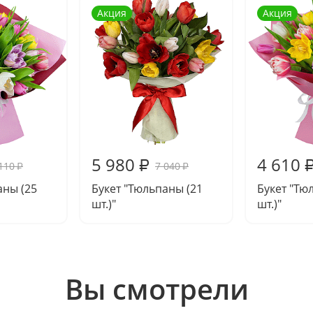
Акция
Акция
5 980
4 610
₽
110
7 040
₽
₽
аны (25
Букет "Тюльпаны (21
Букет "Тю
шт.)"
шт.)"
Вы смотрели