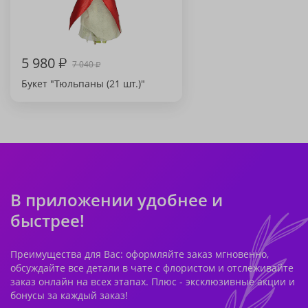
5 980
₽
7 040
₽
Букет "Тюльпаны (21 шт.)"
В приложении удобнее и
быстрее!
Преимущества для Вас: оформляйте заказ мгновенно,
обсуждайте все детали в чате с флористом и отслеживайте
заказ онлайн на всех этапах. Плюс - эксклюзивные акции и
бонусы за каждый заказ!