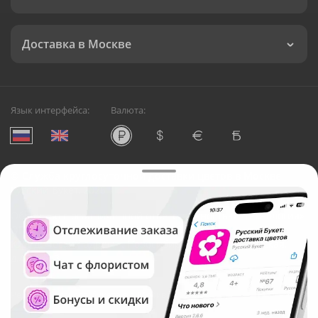
Доставка в Москве
Язык интерфейса:
Валюта:
©
Служба круглосуточной доставки цветов в Москве
Русский Букет, 2026
Общество с ограниченной ответственностью «Технология»
ОГРН: 1195476081745, ИНН: 5410081997
Юридический адрес: г. Новосибирск, ул. Ипподромская,
д.42, оф. 3
Рейтинг Русского букета в г. Москва