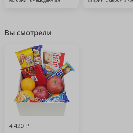
истории" в чемоданчике
каприз" с сыром и к
Вы смотрели
4 420
₽