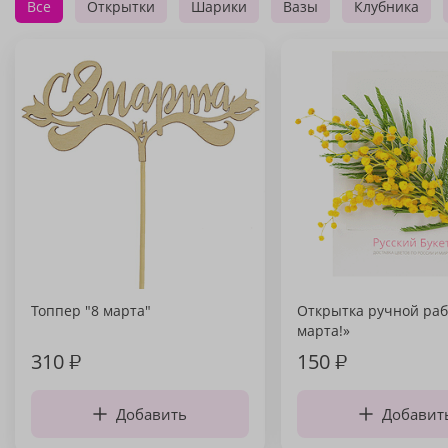
Все
Открытки
Шарики
Вазы
Клубника
Топпер "8 марта"
Открытка ручной раб
марта!»
310
₽
150
₽
Добавить
Добавит