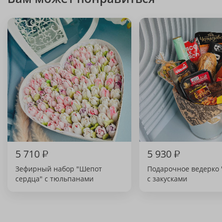
5 710
₽
5 930
₽
Зефирный набор "Шепот
Подарочное ведерко 
сердца" с тюльпанами
с закусками