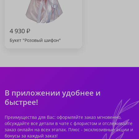
4 930
₽
Букет "Розовый шифон"
В приложении удобнее и
быстрее!
Преимущества для Вас: оформляйте заказ мгновенно,
обсуждайте все детали в чате с флористом и отслеживайте
заказ онлайн на всех этапах. Плюс - эксклюзивные акции и
бонусы за каждый заказ!