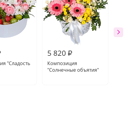
5 820
6 16
₽
₽
ия "Сладость
Композиция
Букет 
"Солнечные объятия"
мелод