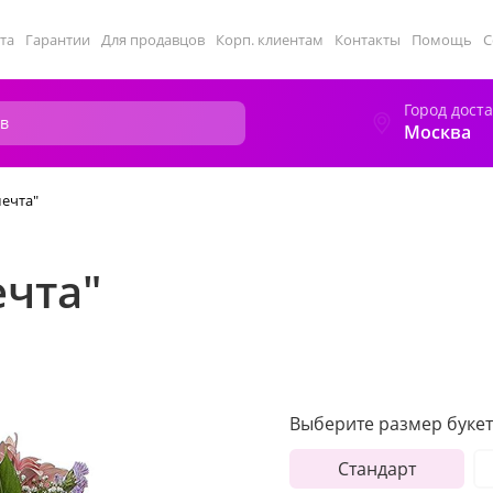
та
Гарантии
Для продавцов
Корп. клиентам
Контакты
Помощь
С
Город дост
Москва
мечта"
ечта"
Выберите размер букет
Стандарт