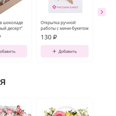
 в шоколаде
Открытка ручной
Ваза п
ый десерт"
работы с мини-букетом
130
1 10
₽
₽
обавить
Добавить
я