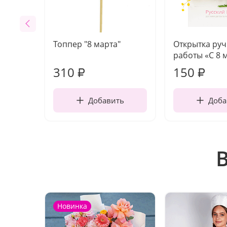
Топпер "8 марта"
Открытка ру
работы «С 8 
310
150
₽
₽
Добавить
Доба
Новинка