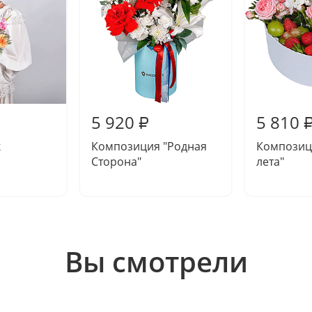
5 920
5 810
₽
к
Композиция "Родная
Композиц
Сторона"
лета"
Вы смотрели