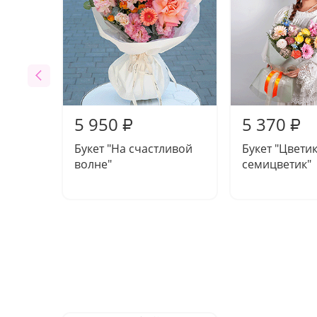
5 950
5 370
₽
₽
Букет "На счастливой
Букет "Цвети
волне"
семицветик"