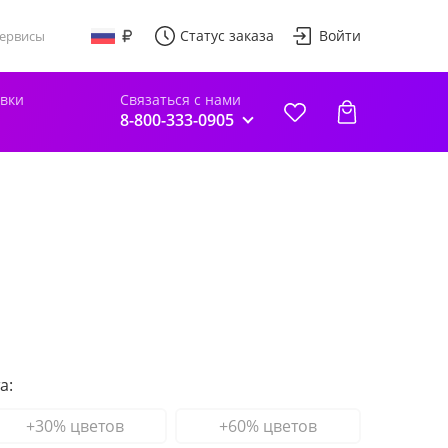
Статус заказа
Войти
ервисы
авки
Связаться с нами
8-800-333-0905
а:
+30% цветов
+60% цветов