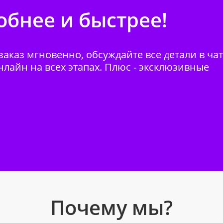
бнее и быстрее!
аказ мгновенно, обсуждайте все детали в ча
нлайн на всех этапах. Плюс - эксклюзивные
Почему мы?