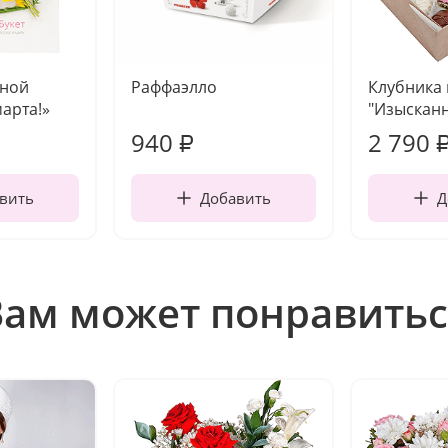
чной
Раффаэлло
Клубника
марта!»
"Изысканн
940
2 790
₽
вить
Добавить
Д
Вам может понравитьс