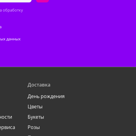
а обработку
а
ных данных
Доставка
День рождения
Цветы
ности
Букеты
ервиса
Розы