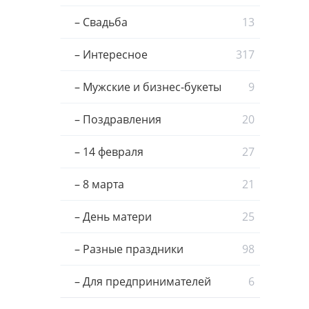
– Свадьба
13
– Интересное
317
– Мужские и бизнес-букеты
9
– Поздравления
20
– 14 февраля
27
– 8 марта
21
– День матери
25
– Разные праздники
98
– Для предпринимателей
6