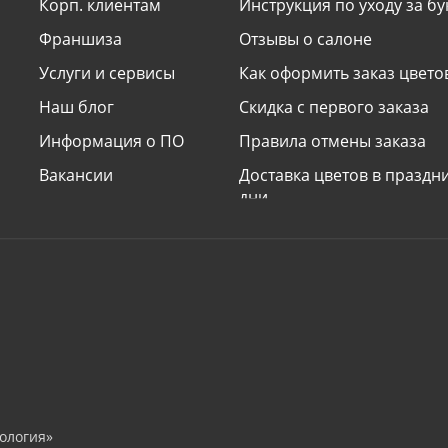
Корп. клиентам
Инструкция по уходу за б
Франшиза
Отзывы о салоне
Услуги и сервисы
Как оформить заказ цвето
Наш блог
Скидка с первого заказа
Информация о ПО
Правила отмены заказа
Вакансии
Доставка цветов в празд
дни
Наши принципы
Условия доставки «сделат
сюрприз»
Поздравления и подписи к
Электронные открытки
ология»