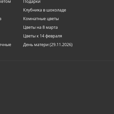
укетом
Подарки
Клубника в шоколаде
в
Комнатные цветы
Цветы на 8 марта
Цветы к 14 февраля
ничные
День матери (29.11.2026)
День знаний (1 сентября)
ь
Все праздники
Международная доставка цветов
 букету