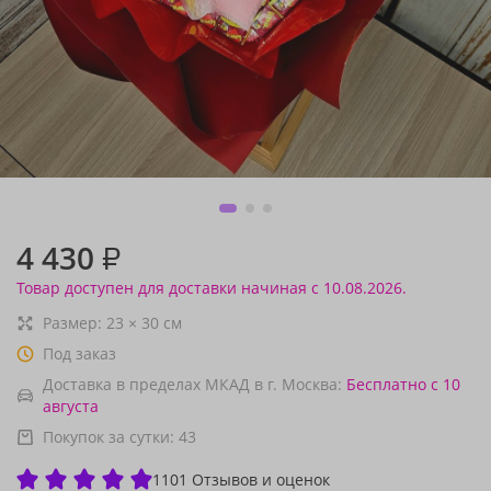
4 430
₽
Товар доступен для доставки начиная с 10.08.2026.
Размер:
23
×
30
см
Под заказ
Доставка в пределах МКАД в г. Москва:
Бесплатно
с 10
августа
Покупок за сутки:
43
1101 Отзывов и оценок