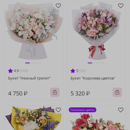
4.9
(268)
5
(69)
Букет "Нежный трепет"
Букет "Королева цветов"
4 750 ₽
5 320 ₽
Сезонные цветы