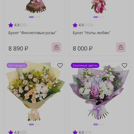
4.9
(25)
4.9
(129)
Букет "Фиолетовые розы"
Букет "Ноты любви"
8 890 ₽
8 000 ₽
Хит продаж
Сезонные цветы
4.9
(68)
4.9
(71)