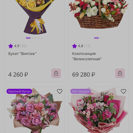
4.9
(50)
4.8
(17)
Букет "Винтаж"
Композиция
"Великолепная"
4 260 ₽
69 280 ₽
Крупный бутон
Хит продаж