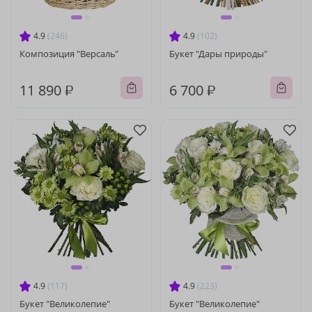
4.9
(246)
4.9
(102)
Композиция "Версаль"
Букет "Дары природы"
11 890 ₽
6 700 ₽
4.9
(117)
4.9
(223)
Букет "Великолепие"
Букет "Великолепие"