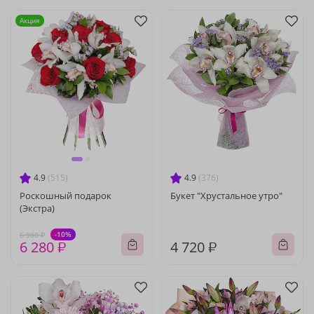
Акция
4.9
(515)
4.9
(376)
Роскошный подарок
Букет "Хрустальное утро"
(Экстра)
-10%
6 980 ₽
6 280 ₽
4 720 ₽