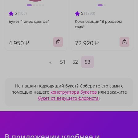
5
(105)
5
(1890)
Букет "Танец цветов"
Композиция "В розовом
саду"
4 950 ₽
72 920 ₽
«
51
52
53
Не нашли подходящий букет? Соберите его сами с
помощью нашего
конструктора букетов
или закажите
букет от ведущего флориста
!
В приложении удобнее и