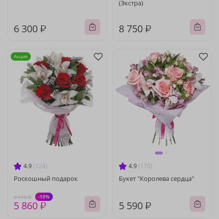
(Экстра)
6 300 ₽
8 750 ₽
Акция
4.9
(124)
4.9
(170)
Роскошный подарок
Букет "Королева сердца"
-10%
6 510 ₽
5 860 ₽
5 590 ₽