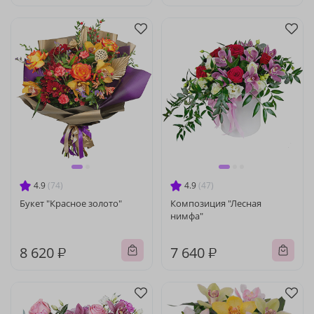
4.9
(74)
4.9
(47)
Букет "Красное золото"
Композиция "Лесная
нимфа"
8 620 ₽
7 640 ₽