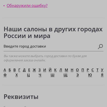
Обнаружили ошибку?
Наши салоны в других городах
России и мира
Вы также можете выбрать город доставки по букве для
оформления заказа онлайн.
А
Б
В
Г
Д
Е
Ж
З
И
Й
К
Л
М
Н
О
П
Р
С
Т
У
Ф
Х
Ц
Ч
Ш
Щ
Э
Ю
Я
Реквизиты