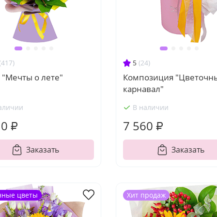
(417)
5
(24)
 "Мечты о лете"
Композиция "Цветочн
карнавал"
аличии
В наличии
10 ₽
7 560 ₽
Заказать
Заказать
нные цветы
Хит продаж