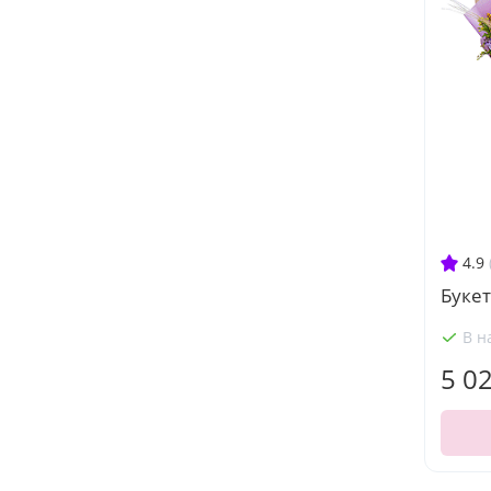
4.9
Букет
В н
5 0