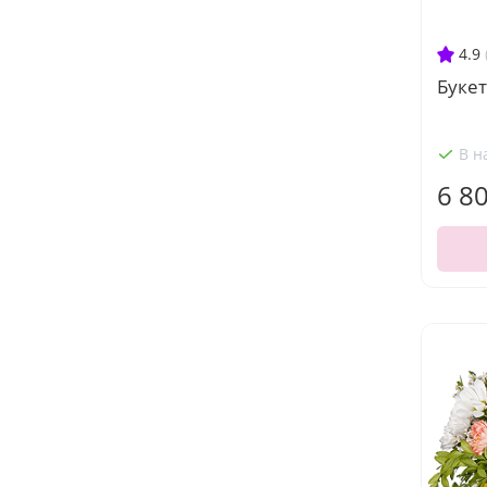
4.9
Букет
В н
6 8