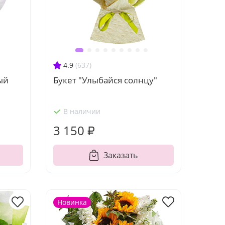
4.9
(637)
ый
Букет "Улыбайся солнцу"
В наличии
3 150 ₽
Заказать
Новинка