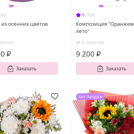
(49)
5
(760)
 из осенних цветов
Композиция "Оранжев
лето"
аличии
В наличии
00 ₽
9 200 ₽
Заказать
Заказать
Хит продаж