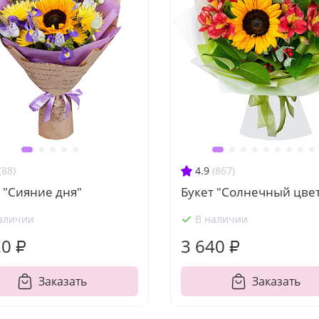
(88)
4.9
(867)
 "Сияние дня"
Букет "Солнечный цве
аличии
В наличии
20 ₽
3 640 ₽
Заказать
Заказать