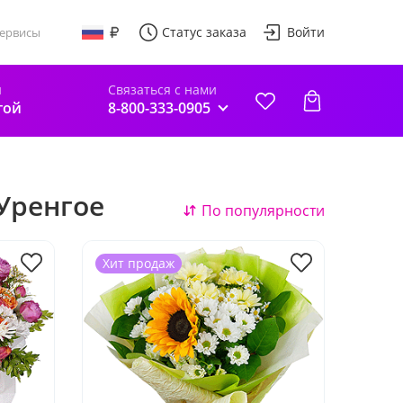
Статус заказа
Войти
ервисы
и
Связаться с нами
гой
8-800-333-0905
Уренгое
По популярности
Хит продаж