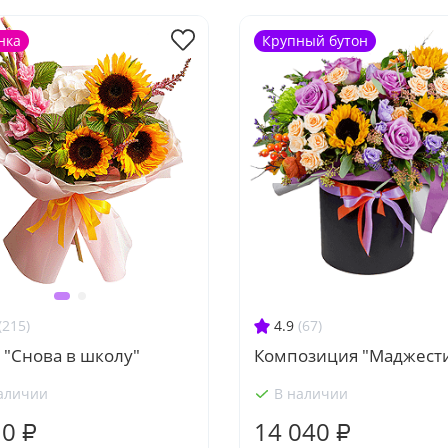
нка
Крупный бутон
4.9
(67)
(215)
Композиция "Маджест
 "Снова в школу"
аличии
В наличии
10 ₽
14 040 ₽