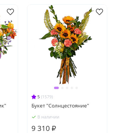
5
(1579)
ик"
Букет "Солнцестояние"
В наличии
9 310 ₽