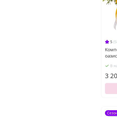
5
(5
Комп
оазис
В н
3 2
Сезо