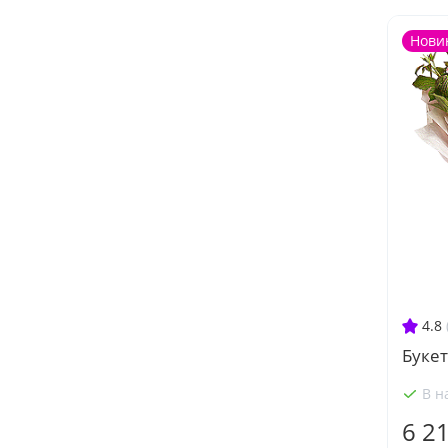
Нови
4.8
Букет
В н
6 2