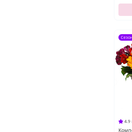
Сезо
4.9
Комп