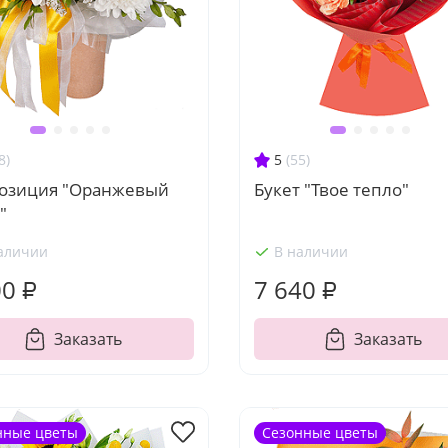
8)
5
(55)
озиция "Оранжевый
Букет "Твое тепло"
"
аличии
В наличии
00 ₽
7 640 ₽
Заказать
Заказать
нные цветы
Сезонные цветы