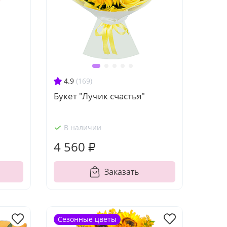
4.9
(169)
Букет "Лучик счастья"
В наличии
4 560 ₽
Заказать
Сезонные цветы