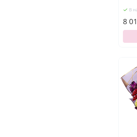
В н
8 0