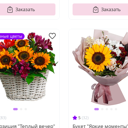
Заказать
Заказать
нные цветы
(83)
5
(32)
озиция "Теплый вечер"
Букет "Яркие моменты