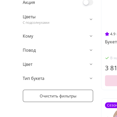
Акция
Цветы
С подсолнухами
4.9
Кому
Букет
Повод
В н
Цвет
3 8
Тип букета
Очистить фильтры
Сезо