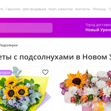
та
Гарантии
Для продавцов
Корп. клиентам
Контакты
Помощь
С
Город доставк
Новый Урен
Подсолнухи
еты с подсолнухами в Новом 
продаж