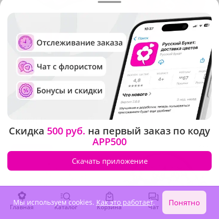
5
(943)
4.9
(1458)
Букет "Секрет роз"
Букет "Малиновый щербет"
В наличии
В наличии
-10%
14 410 ₽
4 290 ₽
12 970 ₽
Скидка
500 руб.
на первый заказ по коду
APP500
Крупный бутон
Хит продаж
Скачать приложение
Мы используем cookies.
Как это работает
.
Понятно
Главная
Каталог
Корзина
Чат
Войти