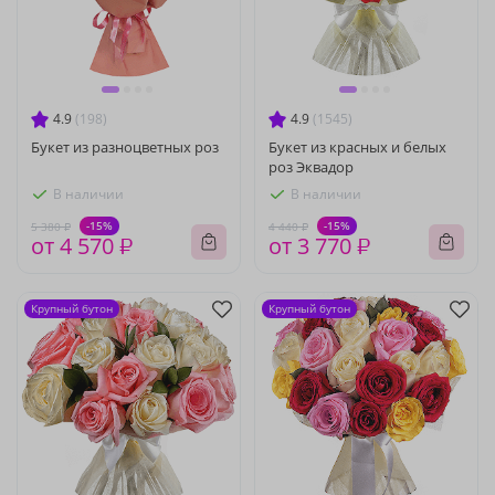
4.9
(198)
4.9
(1545)
Букет из разноцветных роз
Букет из красных и белых
роз Эквадор
В наличии
В наличии
-15%
-15%
5 380 ₽
4 440 ₽
от 4 570 ₽
от 3 770 ₽
Крупный бутон
Крупный бутон