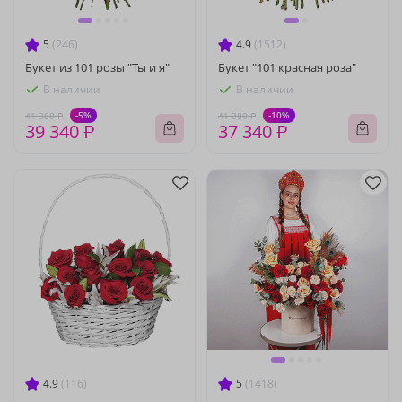
5
(246)
4.9
(1512)
Букет из 101 розы "Ты и я"
Букет "101 красная роза"
В наличии
В наличии
-5%
-10%
41 380 ₽
41 380 ₽
39 340 ₽
37 340 ₽
4.9
(116)
5
(1418)