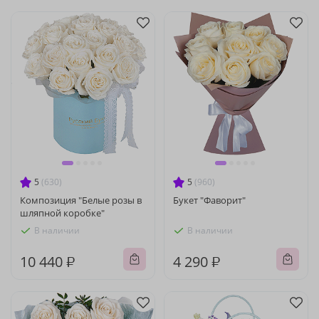
5
(630)
5
(960)
Композиция "Белые розы в
Букет "Фаворит"
шляпной коробке"
В наличии
В наличии
10 440 ₽
4 290 ₽