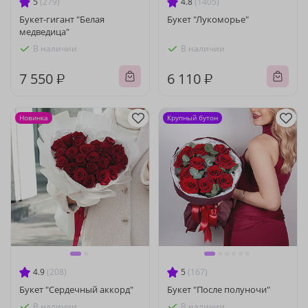
5
(279)
4.8
(1405)
Букет-гигант "Белая
Букет "Лукоморье"
медведица"
В наличии
В наличии
7 550 ₽
6 110 ₽
Новинка
Крупный бутон
4.9
(208)
5
(167)
Букет "Сердечный аккорд"
Букет "После полуночи"
В наличии
В наличии