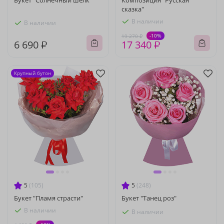
Букет "Солнечный шелк"
Композиция "Русская
сказка"
В наличии
В наличии
-10%
19 270 ₽
6 690 ₽
17 340 ₽
Крупный бутон
5
(105)
5
(248)
Букет "Пламя страсти"
Букет "Танец роз"
В наличии
В наличии