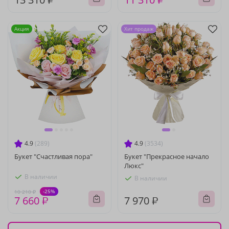
Акция
Хит продаж
4.9
(289)
4.9
(3534)
Букет "Счастливая пора"
Букет "Прекрасное начало
Люкс"
В наличии
В наличии
-25%
10 210 ₽
7 660 ₽
7 970 ₽