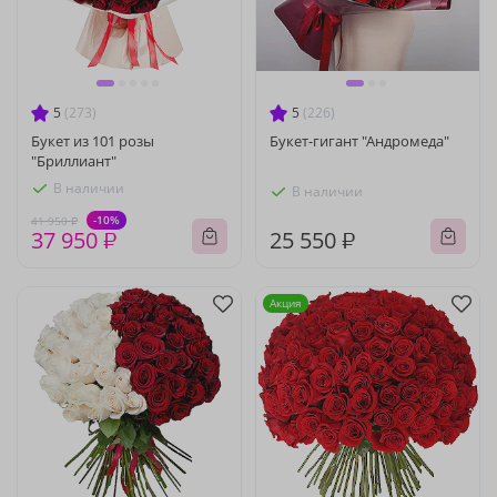
5
(273)
5
(226)
Букет из 101 розы
Букет-гигант "Андромеда"
"Бриллиант"
В наличии
В наличии
-10%
41 950 ₽
37 950 ₽
25 550 ₽
Акция