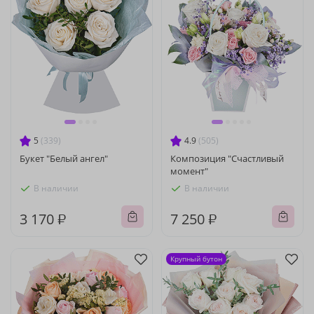
5
(339)
4.9
(505)
Букет "Белый ангел"
Композиция "Счастливый
момент"
В наличии
В наличии
3 170 ₽
7 250 ₽
Крупный бутон