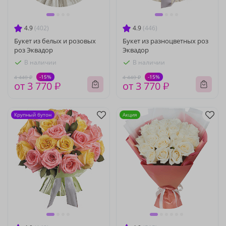
4.9
(402)
4.9
(446)
Букет из белых и розовых
Букет из разноцветных роз
роз Эквадор
Эквадор
В наличии
В наличии
-15%
-15%
4 440 ₽
4 440 ₽
от 3 770 ₽
от 3 770 ₽
Крупный бутон
Акция