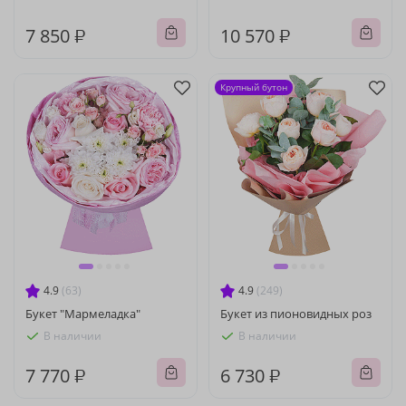
7 850 ₽
10 570 ₽
Крупный бутон
4.9
(63)
4.9
(249)
Букет "Мармеладка"
Букет из пионовидных роз
В наличии
В наличии
7 770 ₽
6 730 ₽