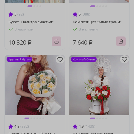
5
(92)
5
(388)
Букет "Палитра счастья"
Композиция "Алые грани"
В наличии
В наличии
10 320 ₽
7 640 ₽
Крупный бутон
Крупный бутон
4.8
(332)
4.9
(1438)