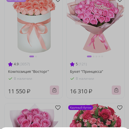
4.9
(3057)
5
(121)
Композиция "Восторг"
Букет "Принцесса"
В наличии
В наличии
11 550 ₽
16 310 ₽
Крупный бутон