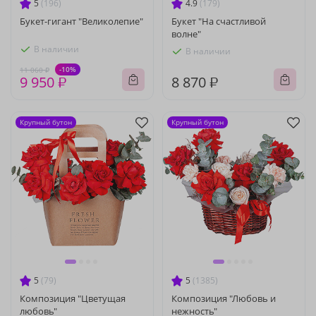
5
(196)
4.9
(179)
Букет-гигант "Великолепие"
Букет "На счастливой
волне"
В наличии
В наличии
-10%
11 060 ₽
9 950 ₽
8 870 ₽
Крупный бутон
Крупный бутон
5
(79)
5
(1385)
Композиция "Цветущая
Композиция "Любовь и
любовь"
нежность"