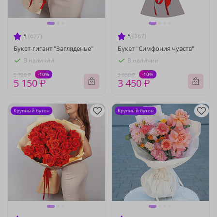
5
(677)
5
(367)
Букет-гигант "Загляденье"
Букет "Симфония чувств"
В наличии
В наличии
-10%
-10%
5 720 ₽
3 830 ₽
5 150 ₽
3 450 ₽
Крупный бутон
Крупный бутон