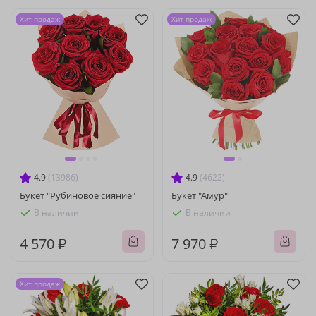
Хит продаж
Хит продаж
4.9
(13986)
4.9
(4622)
Букет "Рубиновое сияние"
Букет "Амур"
В наличии
В наличии
4 570 ₽
7 970 ₽
Хит продаж