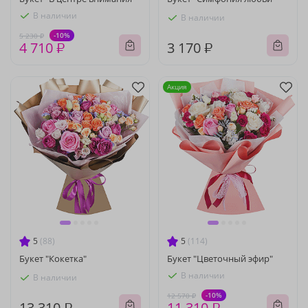
В наличии
В наличии
-10%
5 230 ₽
4 710 ₽
3 170 ₽
Акция
5
(88)
5
(114)
Букет "Кокетка"
Букет "Цветочный эфир"
В наличии
В наличии
-10%
12 570 ₽
13 310 ₽
11 310 ₽