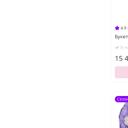
4.9
Буке
В н
15 
Сезо