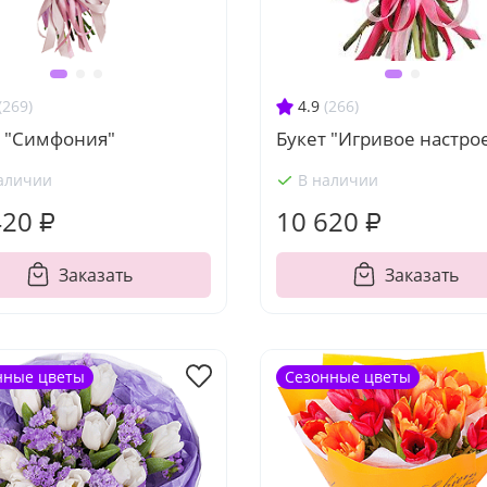
(269)
4.9
(266)
т "Симфония"
Букет "Игривое настро
аличии
В наличии
420 ₽
10 620 ₽
Заказать
Заказать
нные цветы
Сезонные цветы