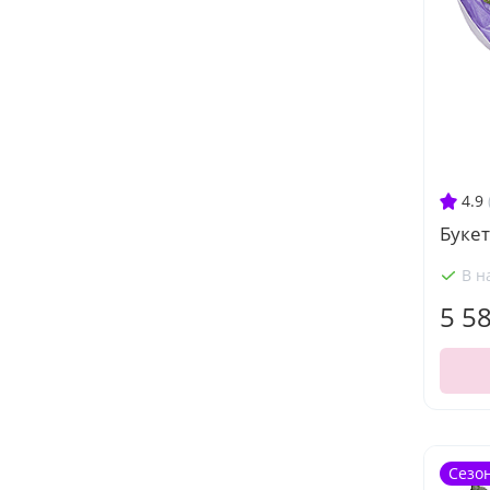
4.9
Букет
В н
5 5
Сезо