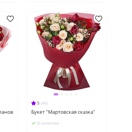
5
(46)
панов
Букет "Мартовская сказка"
В наличии