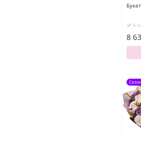
Буке
В н
8 6
Сезо