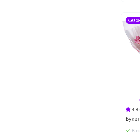
Сезо
4.9
Букет
В н