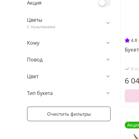
Акция
Цветы
С тюльпанами
4.8
Кому
Буке
Повод
В н
Цвет
6 0
Тип букета
Очистить фильтры
Акци