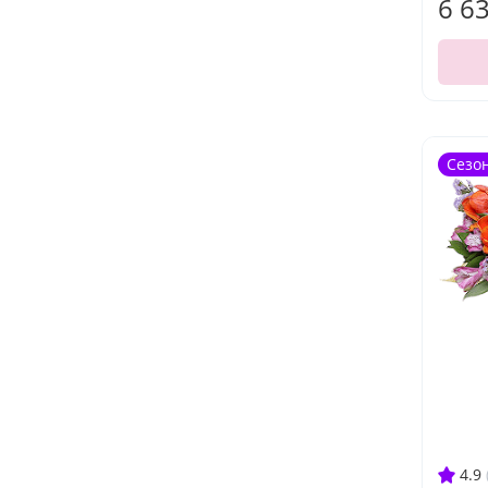
6 6
Сезо
4.9