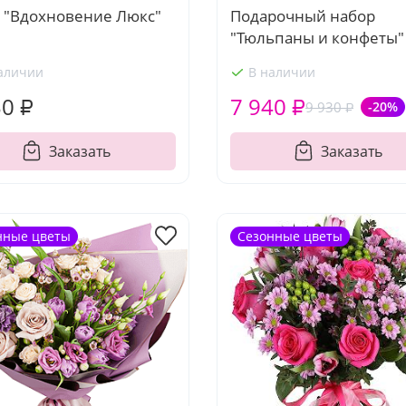
Подарочный набор
т "Вдохновение Люкс"
"Тюльпаны и конфеты"
аличии
В наличии
30 ₽
7 940 ₽
9 930 ₽
-20%
Заказать
Заказать
нные цветы
Сезонные цветы