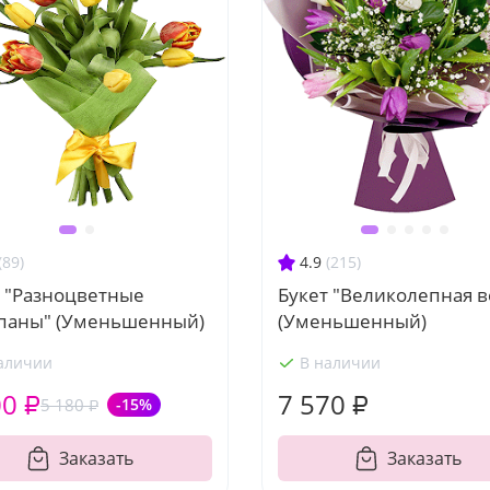
(89)
4.9
(215)
т "Разноцветные
Букет "Великолепная в
паны" (Уменьшенный)
(Уменьшенный)
аличии
В наличии
00 ₽
7 570 ₽
5 180 ₽
-15%
Заказать
Заказать