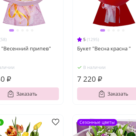
(58)
5
(1295)
т "Весенний припев"
Букет "Весна красна "
аличии
В наличии
40 ₽
7 220 ₽
Заказать
Заказать
я
Сезонные цветы