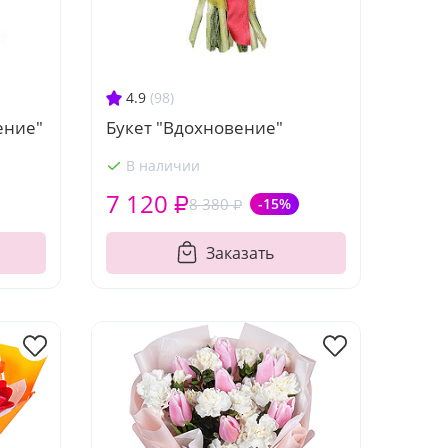
4.9
(98)
Букет "Вдохновение"
ение"
В наличии
7 120 ₽
8 380 ₽
-15%
Заказать