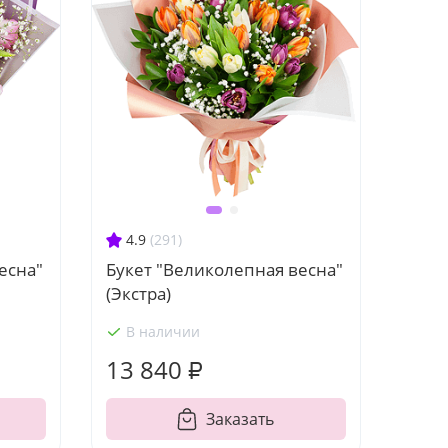
4.9
(291)
есна"
Букет "Великолепная весна"
(Экстра)
В наличии
13 840 ₽
Заказать