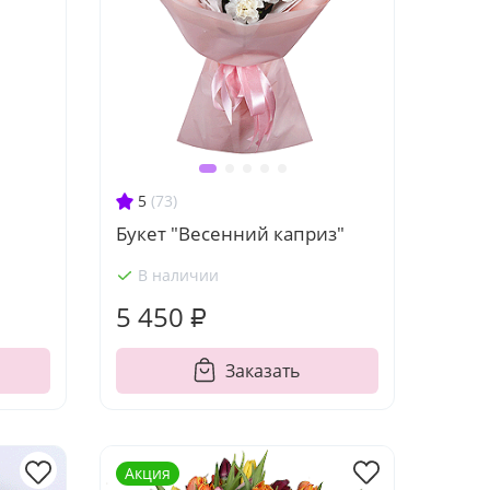
5
(73)
Букет "Весенний каприз"
В наличии
5 450 ₽
Заказать
Акция