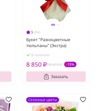
5
(84)
Букет "Разноцветные
тюльпаны" (Экстра)
В наличии
8 850 ₽
10 410 ₽
-15%
Заказать
Сезонные цветы