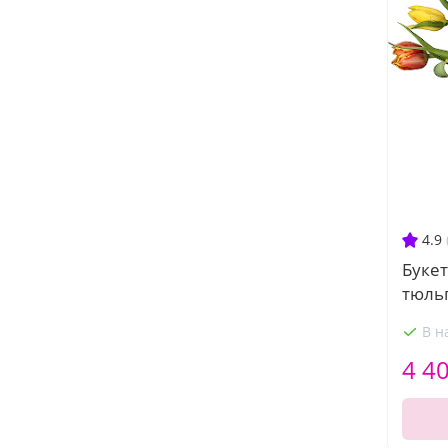
4.9
Буке
тюль
В н
4 4