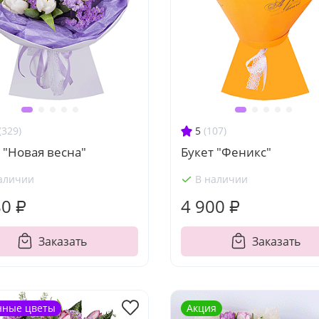
(329)
5
(107)
 "Новая весна"
Букет "Феникс"
аличии
В наличии
80 ₽
4 900 ₽
Заказать
Заказать
нные цветы
Акция