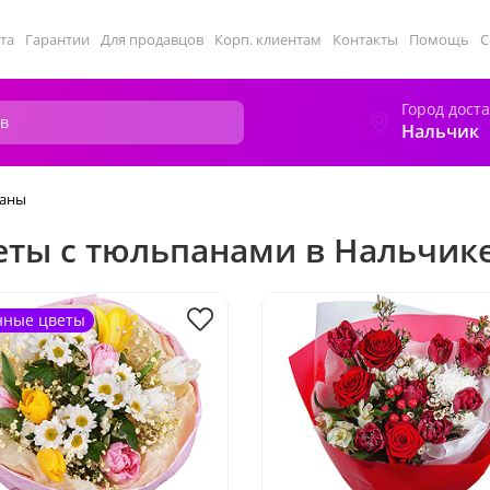
та
Гарантии
Для продавцов
Корп. клиентам
Контакты
Помощь
С
Город дост
Нальчик
аны
еты с тюльпанами в Нальчик
нные цветы