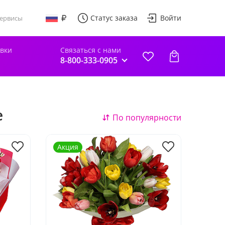
Статус заказа
Войти
ервисы
авки
Связаться с нами
8-800-333-0905
е
По популярности
Акция