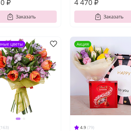
30 ₽
4 470 ₽
Заказать
Заказать
нные цветы
Акция
4.9
(79)
(163)