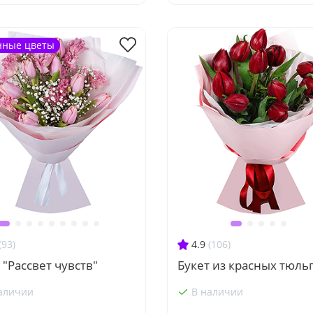
нные цветы
(93)
4.9
(106)
 "Рассвет чувств"
Букет из красных тюль
аличии
В наличии