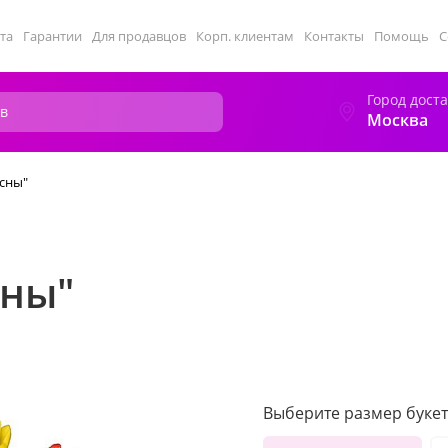
та
Гарантии
Для продавцов
Корп. клиентам
Контакты
Помощь
С
Город дост
Москва
есны"
сны"
Выберите размер букет