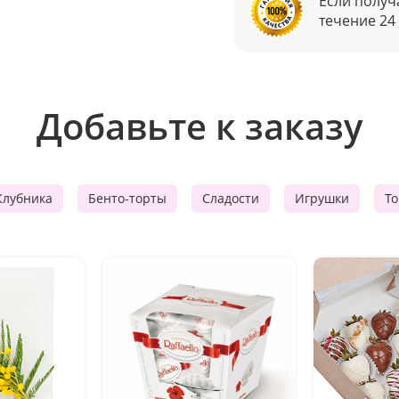
Если получ
течение 24
Добавьте к заказу
Клубника
Бенто-торты
Сладости
Игрушки
Т