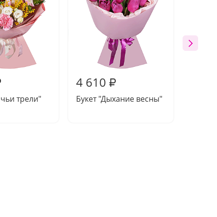
4 610
4 87
₽
₽
ичьи трели"
Букет "Дыхание весны"
Букет 
щербе