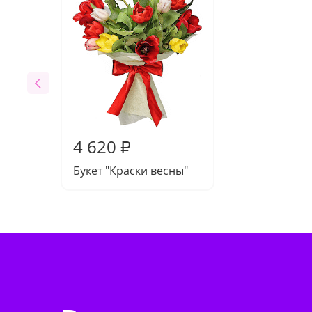
4 620
₽
Букет "Краски весны"