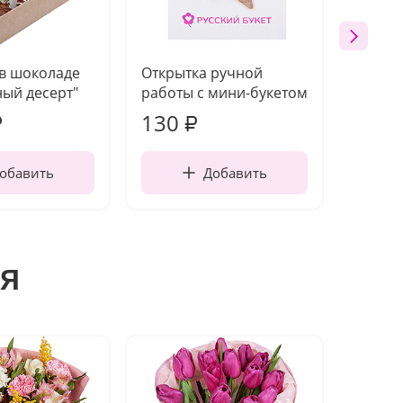
 в шоколаде
Открытка ручной
Ваза п
ый десерт"
работы с мини-букетом
130
1 10
₽
₽
обавить
Добавить
я