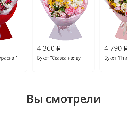
4 360
4 790
₽
красна "
Букет "Сказка наяву"
Букет "Пт
Вы смотрели