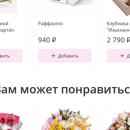
чной
Раффаэлло
Клубника
марта!»
"Изысканн
940
2 790
₽
вить
Добавить
Д
Вам может понравитьс