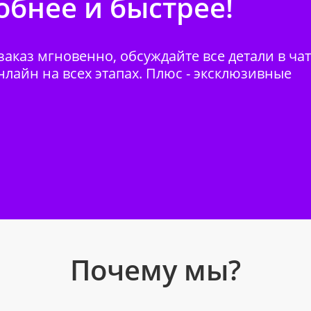
бнее и быстрее!
аказ мгновенно, обсуждайте все детали в ча
нлайн на всех этапах. Плюс - эксклюзивные
Почему мы?