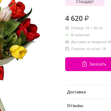
Стандарт
4 620
₽
Размер:
33
×
30
см
В наличии
Доставка в пределах М
Покупок за сутки:
18
Заказать
Доставка
Отзывы