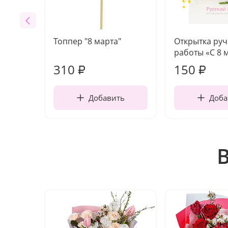
Топпер "8 марта"
Открытка ру
работы «С 8 
310
150
₽
₽
Добавить
Доба