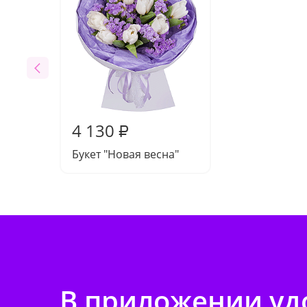
4 130
₽
Букет "Новая весна"
В приложении удо