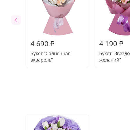
4 690
4 190
₽
₽
Букет "Солнечная
Букет "Звезд
акварель"
желаний"