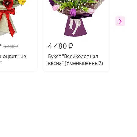
4 480
4 62
₽
₽
5 440
₽
зноцветные
Букет "Великолепная
Букет 
"
весна" (Уменьшенный)