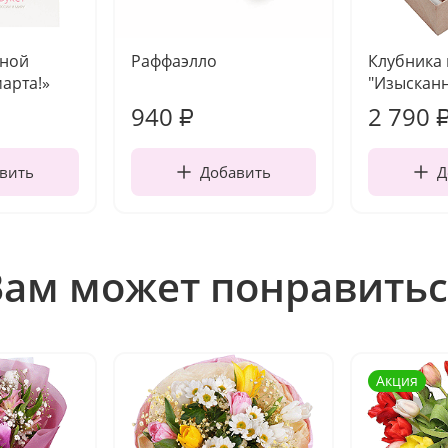
чной
Раффаэлло
Клубника
марта!»
"Изысканн
940
2 790
₽
вить
Добавить
Д
Вам может понравитьс
Акция