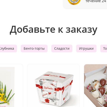
течение 24
Добавьте к заказу
Клубника
Бенто-торты
Сладости
Игрушки
Т