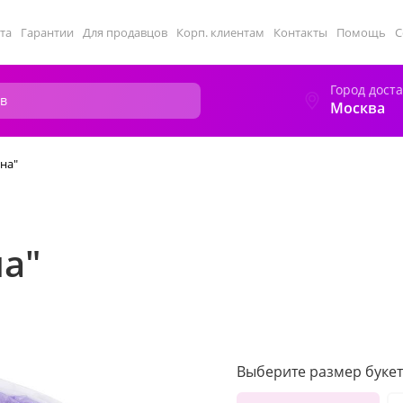
та
Гарантии
Для продавцов
Корп. клиентам
Контакты
Помощь
С
Город дост
Москва
сна"
на"
Выберите размер букет