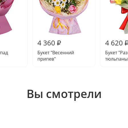
4 360
4 620
₽
опад
Букет "Весенний
Букет "Ра
припев"
тюльпаны
Вы смотрели