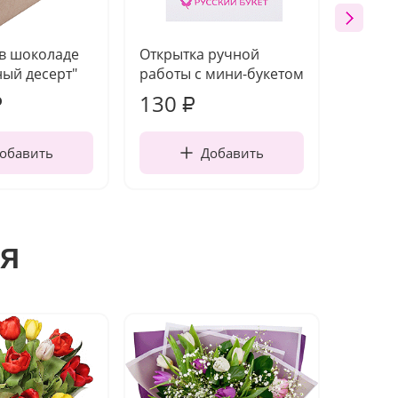
 в шоколаде
Открытка ручной
Ваза п
ый десерт"
работы с мини-букетом
130
1 10
₽
₽
обавить
Добавить
я