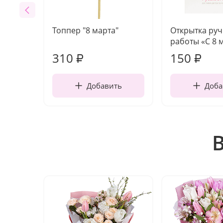
Топпер "8 марта"
Открытка ру
работы «С 8 
310
150
₽
₽
Добавить
Доба