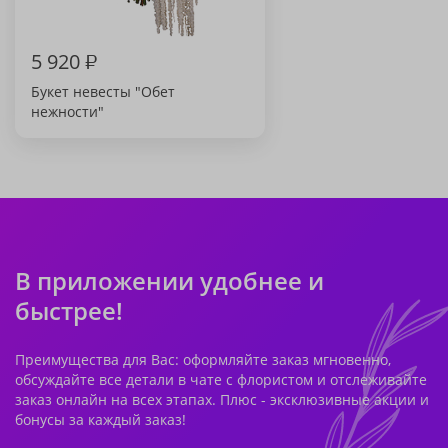
5 920
₽
Букет невесты "Обет
нежности"
В приложении удобнее и
быстрее!
Преимущества для Вас: оформляйте заказ мгновенно,
обсуждайте все детали в чате с флористом и отслеживайте
заказ онлайн на всех этапах. Плюс - эксклюзивные акции и
бонусы за каждый заказ!