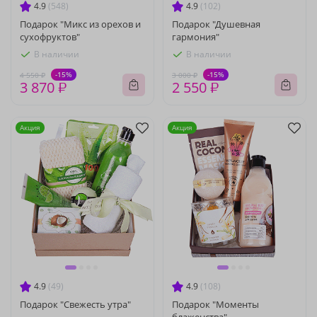
4.9
(548)
4.9
(102)
Подарок "Микс из орехов и
Подарок "Душевная
сухофруктов"
гармония"
В наличии
В наличии
-15%
-15%
4 550 ₽
3 000 ₽
3 870 ₽
2 550 ₽
Акция
Акция
4.9
(49)
4.9
(108)
Подарок "Свежесть утра"
Подарок "Моменты