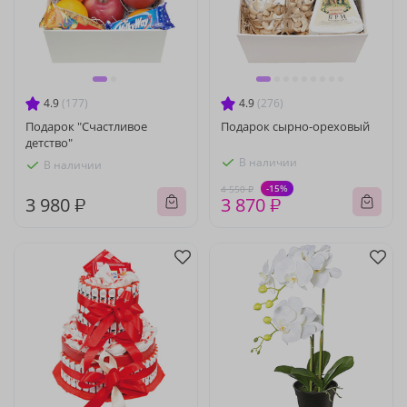
4.9
(177)
4.9
(276)
Подарок "Счастливое
Подарок сырно-ореховый
детство"
В наличии
В наличии
-15%
4 550 ₽
3 980 ₽
3 870 ₽