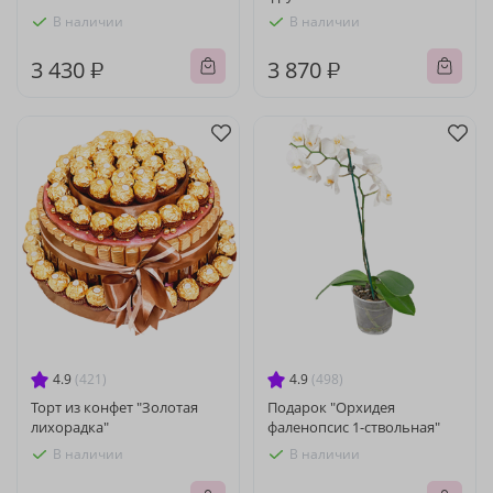
В наличии
В наличии
3 430 ₽
3 870 ₽
4.9
(421)
4.9
(498)
Торт из конфет "Золотая
Подарок "Орхидея
лихорадка"
фаленопсис 1-ствольная"
В наличии
В наличии