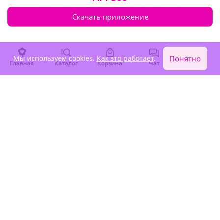
Подарок "Новогодняя
Новогодний подарок
Скачать приложение
корзина"
Под заказ
Под заказ
3 070 ₽
4 080 ₽
Мы используем cookies.
Как это работает
.
Понятно
Главная
Каталог
Корзина
Чат
Войти
Сезонные цветы
4.9
(207)
Подарок "Новогодний
сюрприз"