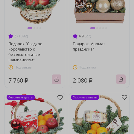
5
(1892)
4.9
(27)
Подарок "Сладкое
Подарок "Аромат
королевство с
праздника"
безалкогольным
шампанским"
Под заказ
Под заказ
7 760 ₽
2 080 ₽
Сезонные цветы
Сезонные цветы