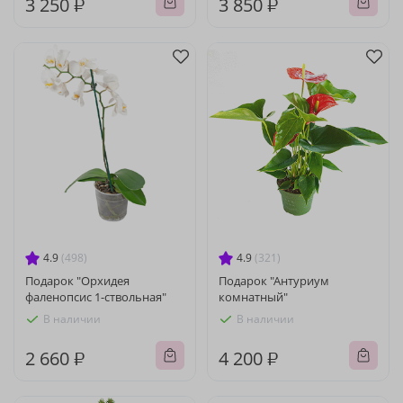
3 250 ₽
3 850 ₽
4.9
(498)
4.9
(321)
Подарок "Орхидея
Подарок "Антуриум
фаленопсис 1-ствольная"
комнатный"
В наличии
В наличии
2 660 ₽
4 200 ₽