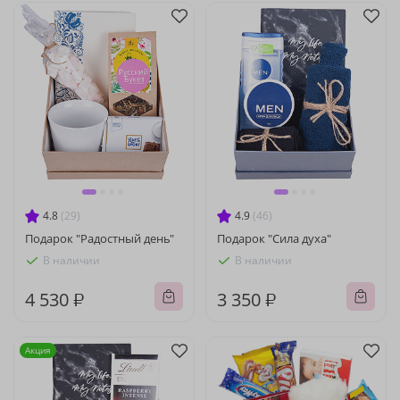
4.8
(29)
4.9
(46)
Подарок "Радостный день"
Подарок "Сила духа"
В наличии
В наличии
4 530 ₽
3 350 ₽
Акция