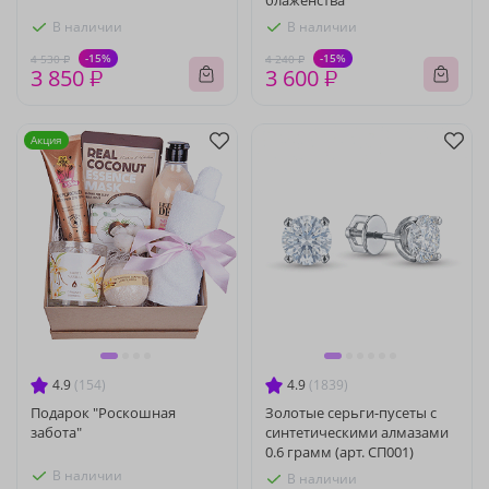
блаженства"
В наличии
В наличии
-15%
-15%
4 530 ₽
4 240 ₽
3 850 ₽
3 600 ₽
Акция
4.9
(154)
4.9
(1839)
Подарок "Роскошная
Золотые серьги-пусеты с
забота"
синтетическими алмазами
0.6 грамм (арт. СП001)
В наличии
В наличии