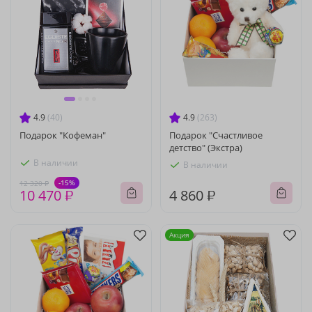
4.9
(40)
4.9
(263)
Подарок "Кофеман"
Подарок "Счастливое
детство" (Экстра)
В наличии
В наличии
-15%
12 320 ₽
10 470 ₽
4 860 ₽
Акция