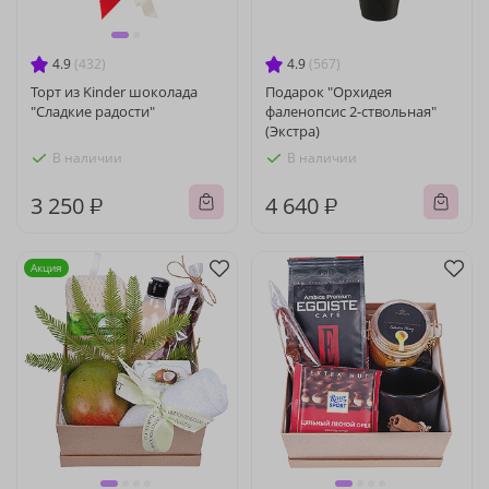
4.9
(432)
4.9
(567)
Торт из Kinder шоколада
Подарок "Орхидея
"Сладкие радости"
фаленопсис 2-ствольная"
(Экстра)
В наличии
В наличии
3 250 ₽
4 640 ₽
Акция