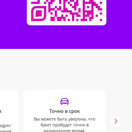
х
Точно в срок
Вы можете быть уверены, что
Опов
букет прибудет точно в
пом
адрес
назначенное время.
заказ.
хранив