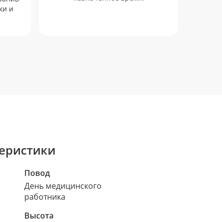
пр
ки и
еристики
Повод
День медицинского
работника
Высота