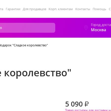
та
Гарантии
Для продавцов
Корп. клиентам
Контакты
Помощь
С
Город дост
Москва
одарок "Сладкое королевство"
 королевство"
5 090
₽
Товар доступен для доставки н