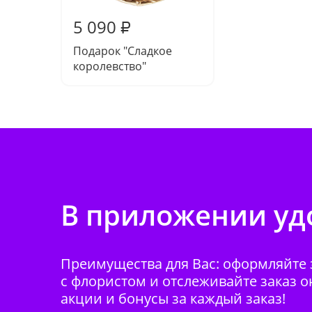
5 090
₽
Подарок "Сладкое
королевство"
В приложении удо
Преимущества для Вас: оформляйте з
с флористом и отслеживайте заказ о
акции и бонусы за каждый заказ!