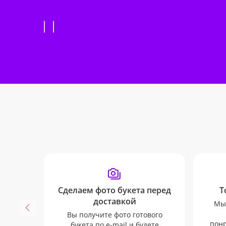
Сделаем фото букета перед
Т
доставкой
Мы 
Вы получите фото готового
понр
букета по e-mail и будете