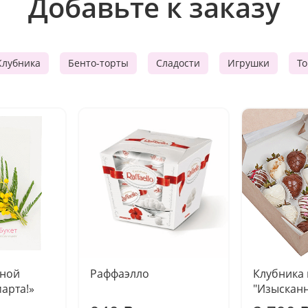
Добавьте к заказу
Клубника
Бенто-торты
Сладости
Игрушки
Т
чной
Раффаэлло
Клубника
марта!»
"Изысканн