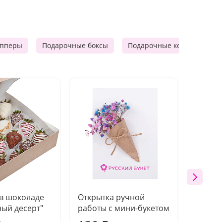
опперы
Подарочные боксы
Подарочные корзины
 в шоколаде
Открытка ручной
Ваза п
ый десерт"
работы с мини-букетом