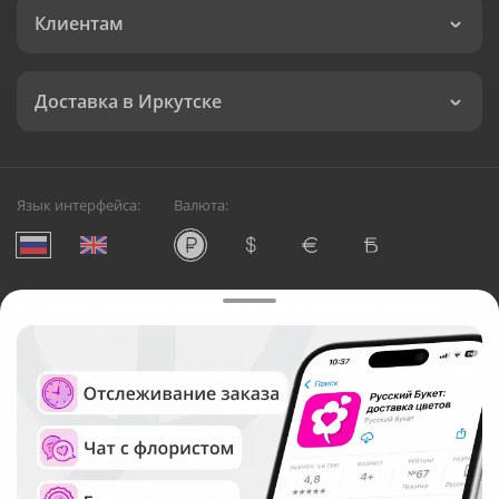
Клиентам
Доставка в Иркутске
Язык интерфейса:
Валюта:
©
Служба круглосуточной доставки цветов в Иркутске
Русский Букет, 2026
Общество с ограниченной ответственностью «Технология»
ОГРН: 1195476081745, ИНН: 5410081997
Юридический адрес: г. Новосибирск, ул. Ипподромская,
д.42, оф. 3
Рейтинг Русского букета в г. Иркутск