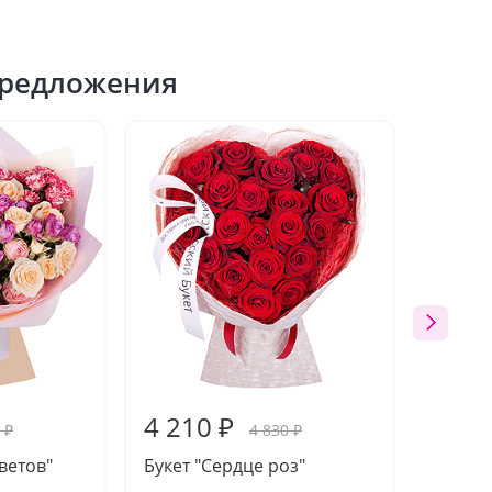
редложения
4 210 ₽
4 09
 ₽
4 830 ₽
ветов"
Букет "Сердце роз"
Букет 