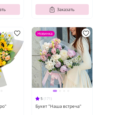
ать
Заказать
Новинка
5
(171)
ро"
Букет "Наша встреча"