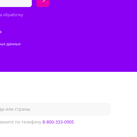
а обработку
а
ных данных
да или страны
оните по телефону
8-800-333-0905