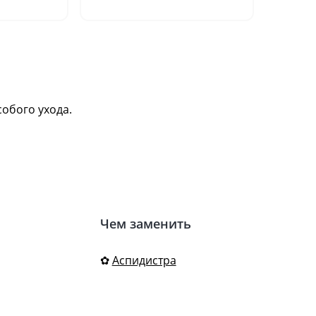
шт.)"
собого ухода.
Чем заменить
✿
Аспидистра