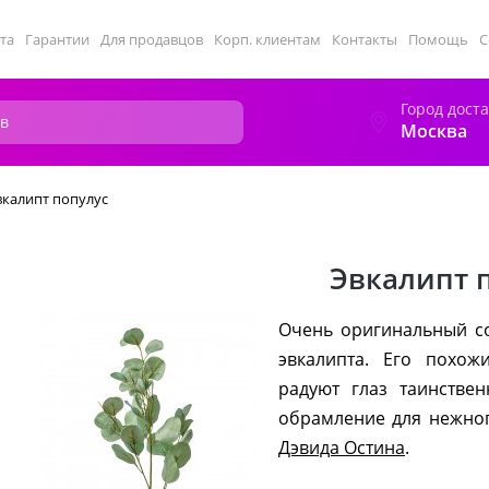
та
Гарантии
Для продавцов
Корп. клиентам
Контакты
Помощь
С
Город дост
Москва
вкалипт популус
Эвкалипт 
Очень оригинальный со
эвкалипта. Его похож
радуют глаз таинстве
обрамление для нежн
Дэвида Остина
.