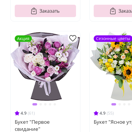
Заказать
Заказ
Акция
Сезонные цветы
4.9
(61)
4.9
(55)
Букет "Первое
Букет "Ясное ут
свидание"