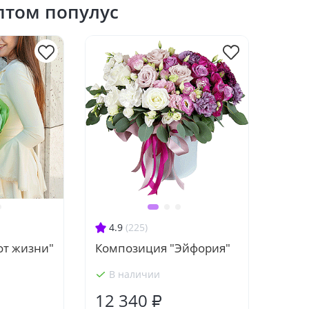
птом популус
4.9
(225)
от жизни"
Композиция "Эйфория"
В наличии
12 340 ₽