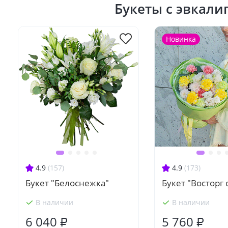
Букеты с эвкали
Новинка
4.9
(157)
4.9
(173)
Букет "Белоснежка"
Букет "Восторг 
В наличии
В наличии
6 040 ₽
5 760 ₽