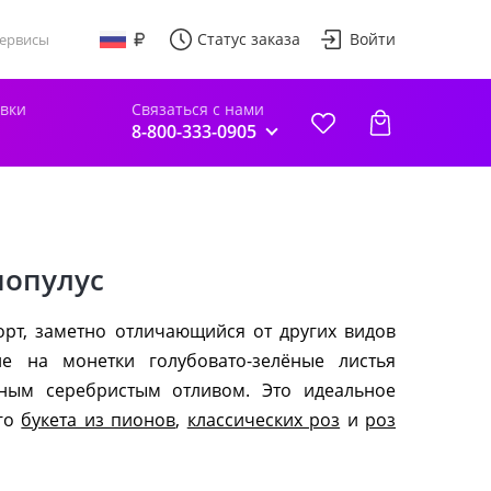
Статус заказа
Войти
ервисы
авки
Связаться с нами
8-800-333-0905
популус
рт, заметно отличающийся от других видов
ие на монетки голубовато-зелёные листья
нным серебристым отливом. Это идеальное
ого
букета из пионов
,
классических роз
и
роз