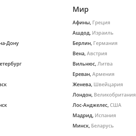
Мир
Афины,
Греция
Ашдод,
Израиль
на-Дону
Берлин,
Германия
Вена,
Австрия
етербург
Вильнюс,
Литва
Ереван,
Армения
вск
Женева,
Швейцария
Лондон,
Великобритания
нск
Лос-Анджелес,
США
Мадрид,
Испания
Минск,
Беларусь