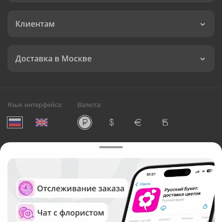
Клиентам
Доставка в Москве
Язык интерфейса:
Валюта:
©
Служба круглосуточной доставки цветов в Москве
Русский Букет, 2026
Общество с ограниченной ответственностью «Технология»
ОГРН: 1195476081745, ИНН: 5410081997
Юридический адрес: г. Новосибирск, ул. Ипподромская,
д.42, оф. 3