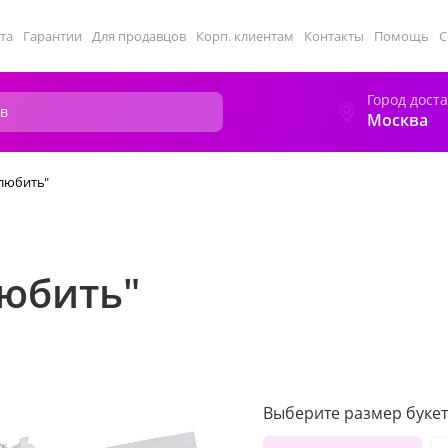
та
Гарантии
Для продавцов
Корп. клиентам
Контакты
Помощь
С
Город дост
Москва
 любить"
любить"
Выберите размер букет