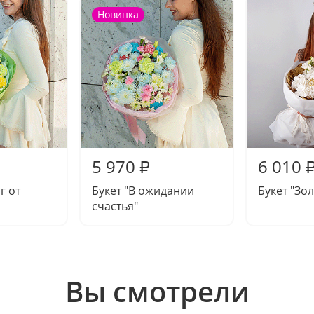
Новинка
5 970
6 010
₽
г от
Букет "В ожидании
Букет "Зо
счастья"
Вы смотрели