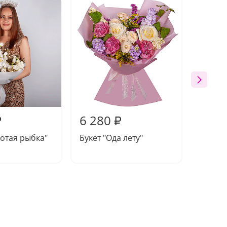
6 280
5 86
₽
₽
лотая рыбка"
Букет "Ода лету"
Букет 