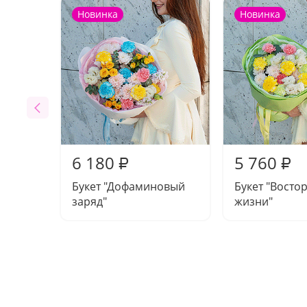
Новинка
Новинка
6 180
5 760
₽
₽
Букет "Дофаминовый
Букет "Востор
заряд"
жизни"