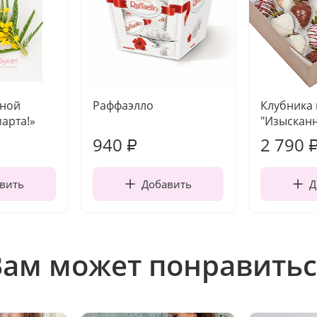
чной
Раффаэлло
Клубника
марта!»
"Изысканн
940
2 790
₽
вить
Добавить
Д
Вам может понравитьс