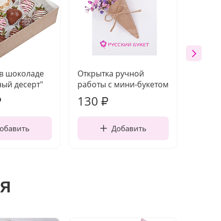
 в шоколаде
Открытка ручной
Ваза п
ый десерт"
работы с мини-букетом
130
1 10
₽
₽
обавить
Добавить
я