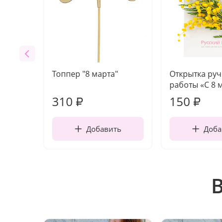
Топпер "8 марта"
Открытка ру
работы «С 8 
310
150
₽
₽
Добавить
Доба