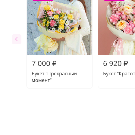
7 000
6 920
₽
₽
Букет "Прекрасный
Букет "Красот
момент"