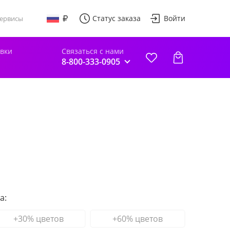
Статус заказа
Войти
ервисы
авки
Связаться с нами
8-800-333-0905
а:
+30% цветов
+60% цветов