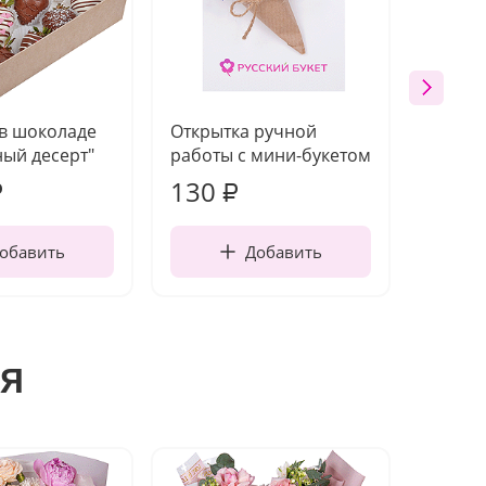
 в шоколаде
Открытка ручной
Ваза п
ый десерт"
работы с мини-букетом
130
1 10
₽
₽
обавить
Добавить
я
Акция