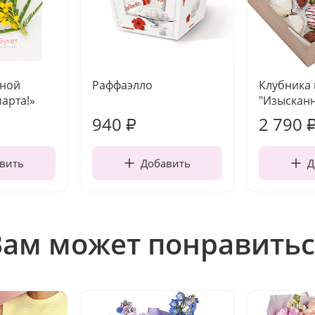
чной
Раффаэлло
Клубника
марта!»
"Изысканн
940
2 790
₽
вить
Добавить
Д
Вам может понравитьс