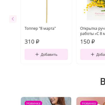
Топпер "8 марта"
Открытка ру
работы «С 8 
310
150
₽
₽
Добавить
Доба
Новинка
Новинка