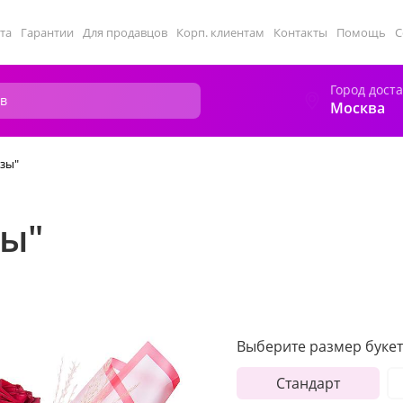
та
Гарантии
Для продавцов
Корп. клиентам
Контакты
Помощь
С
Город дост
Москва
ёзы"
зы"
Выберите размер букет
Стандарт