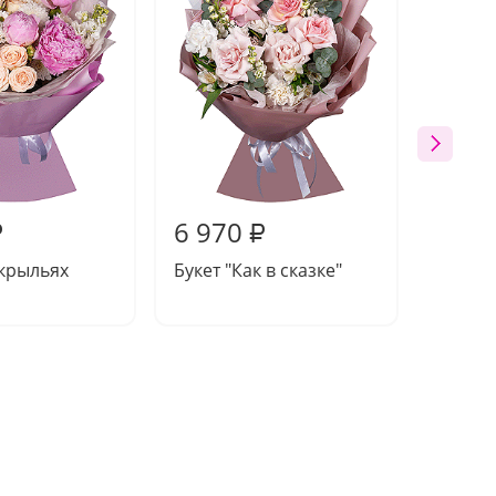
6 970
6 29
₽
₽
 крыльях
Букет "Как в сказке"
Компо
нежнос