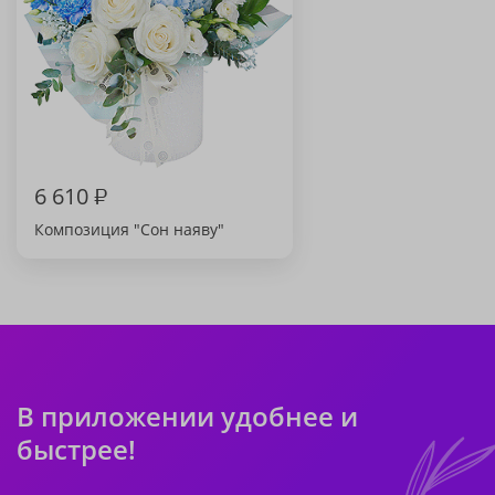
6 610
₽
Композиция "Сон наяву"
В приложении удобнее и
быстрее!