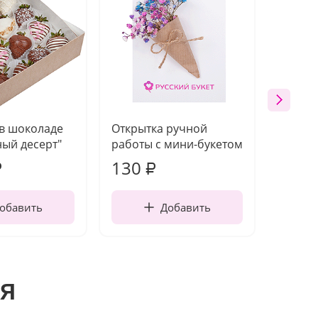
 в шоколаде
Открытка ручной
Ваза п
ый десерт"
работы с мини-букетом
130
1 10
₽
₽
обавить
Добавить
я