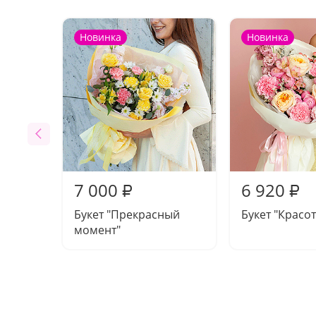
Новинка
Новинка
7 000
6 920
₽
₽
Букет "Прекрасный
Букет "Красот
момент"