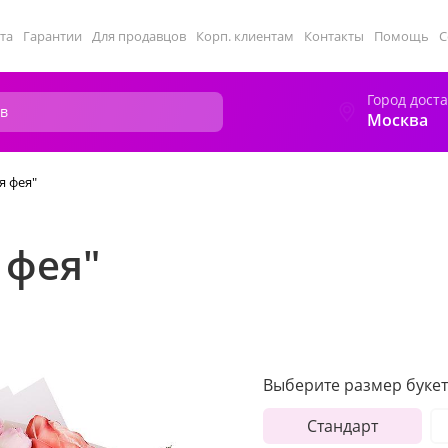
та
Гарантии
Для продавцов
Корп. клиентам
Контакты
Помощь
С
Город дост
Москва
я фея"
 фея"
Выберите размер букет
Стандарт