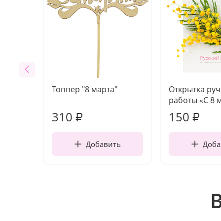
Топпер "8 марта"
Открытка ру
работы «С 8 
310
150
₽
₽
Добавить
Доба