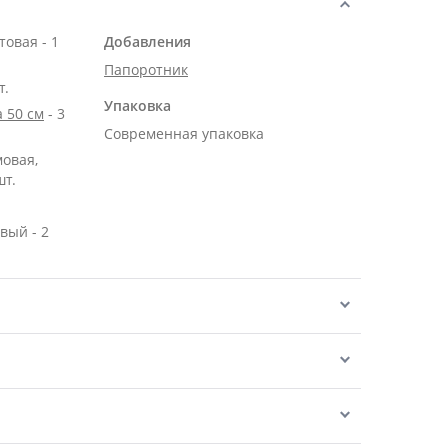
овая - 1
Добавления
Папоротник
т.
Упаковка
 50 см
- 3
Современная упаковка
мовая,
шт.
вый - 2