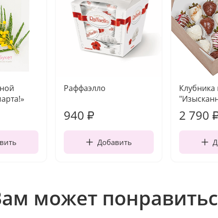
чной
Раффаэлло
Клубника
марта!»
"Изысканн
940
2 790
₽
вить
Добавить
Д
Вам может понравитьс