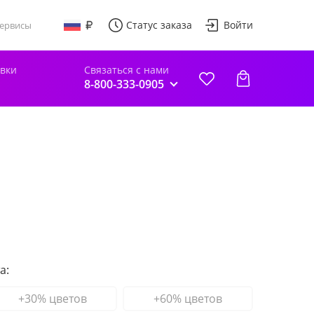
Статус заказа
Войти
ервисы
авки
Связаться с нами
8-800-333-0905
а:
+30% цветов
+60% цветов