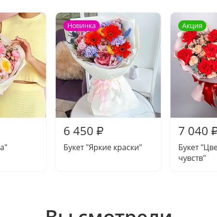
Новинка
Акция
6 450
7 040
₽
а"
Букет "Яркие краски"
Букет "Цв
чувств"
Вы смотрели