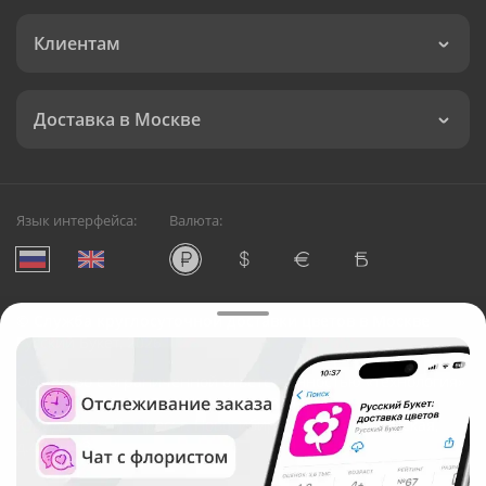
Клиентам
Доставка в Москве
Язык интерфейса:
Валюта:
©
Служба круглосуточной доставки цветов в Москве
Русский Букет, 2026
Общество с ограниченной ответственностью «Технология»
ОГРН: 1195476081745, ИНН: 5410081997
Юридический адрес: г. Новосибирск, ул. Ипподромская,
д.42, оф. 3