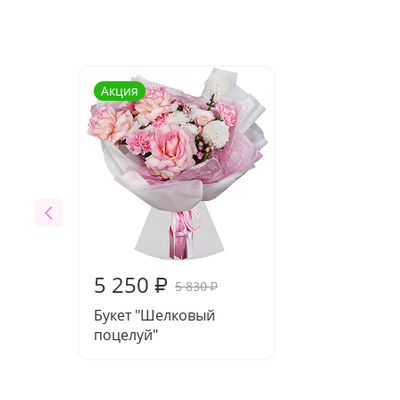
Акция
5 250
₽
5 830
₽
Букет "Шелковый
поцелуй"