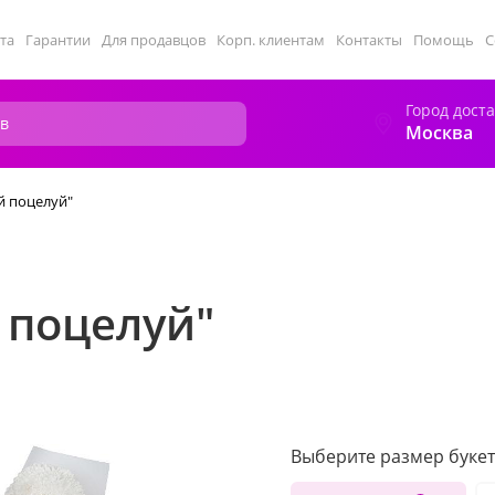
та
Гарантии
Для продавцов
Корп. клиентам
Контакты
Помощь
С
Город дост
Москва
й поцелуй"
 поцелуй"
Выберите размер букет