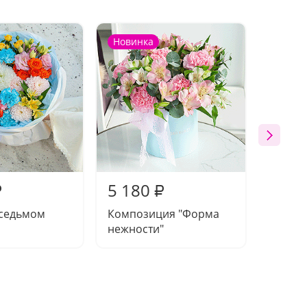
Новинка
Новин
5 180
5 09
₽
₽
 седьмом
Композиция "Форма
Букет 
нежности"