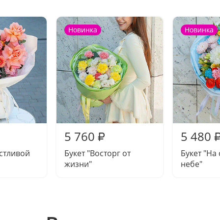
Новинка
Новинка
5 760
5 480
₽
астливой
Букет "Восторг от
Букет "На
жизни"
небе"