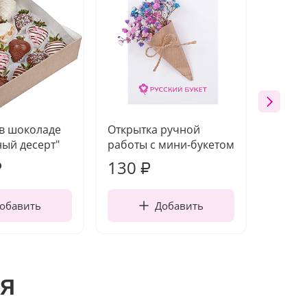
 в шоколаде
Открытка ручной
Ваза п
ый десерт"
работы с мини-букетом
130
1 10
₽
₽
обавить
Добавить
я