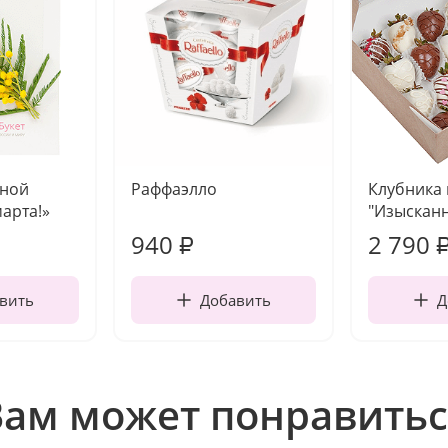
чной
Раффаэлло
Клубника
марта!»
"Изысканн
940
2 790
₽
вить
Добавить
Д
Вам может понравитьс