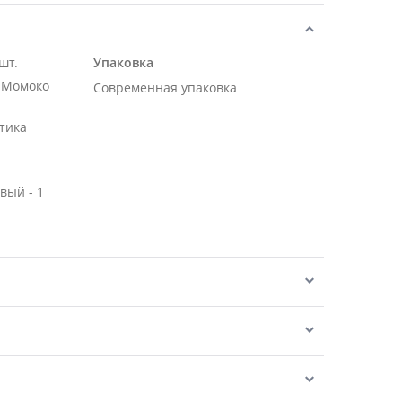
шт.
Упаковка
 Момоко
Современная упаковка
тика
вый - 1