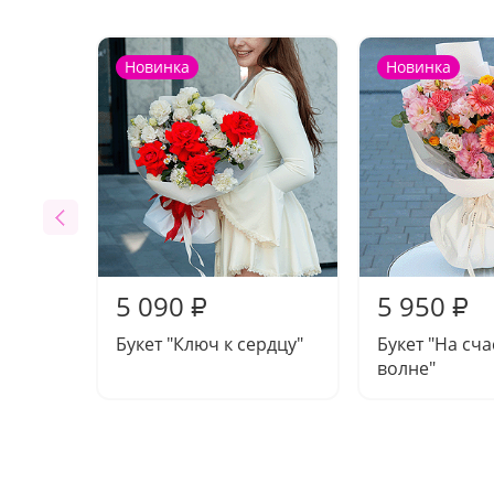
Новинка
Новинка
5 090
5 950
₽
₽
Букет "Ключ к сердцу"
Букет "На сч
волне"