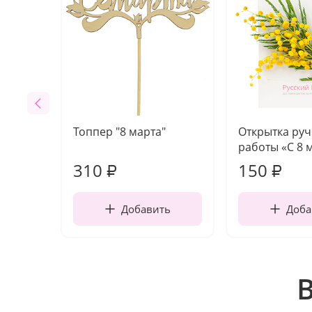
Топпер "8 марта"
Открытка ру
работы «С 8 
310
150
₽
₽
Добавить
Доба