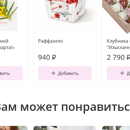
чной
Раффаэлло
Клубника
марта!»
"Изысканн
940
2 790
₽
вить
Добавить
Д
Вам может понравитьс