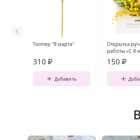
Топпер "8 марта"
Открытка ру
работы «С 8 
310
150
₽
₽
Добавить
Доба