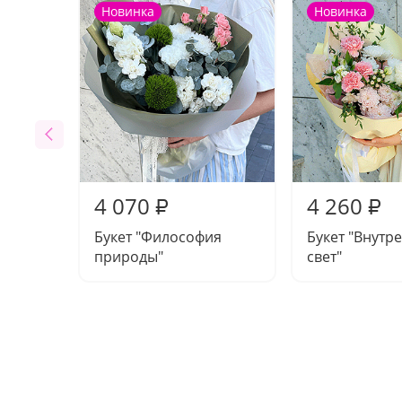
Новинка
Новинка
4 070
4 260
₽
₽
Букет "Философия
Букет "Внутр
природы"
свет"