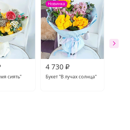
Новинка
Новин
4 730
4 00
₽
₽
емя сиять"
Букет "В лучах солнца"
Букет 
шепот