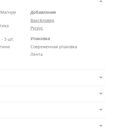
 Магнум
Добавления
Ваксфловер
тика
Рускус
Упаковка
- 3 шт.
нтини
Современная упаковка
Лента