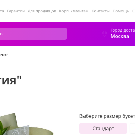
та
Гарантии
Для продавцов
Корп. клиентам
Контакты
Помощь
С
Город дост
Москва
агия"
гия"
Выберите размер букет
Стандарт