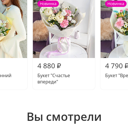
Новинка
Новинка
4 880
4 790
₽
енний
Букет "Счастье
Букет "Вр
впереди"
Вы смотрели