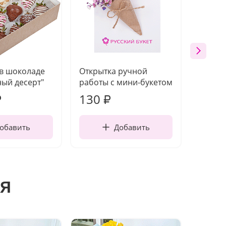
 в шоколаде
Открытка ручной
Ваза п
ый десерт"
работы с мини-букетом
130
1 10
₽
₽
обавить
Добавить
я