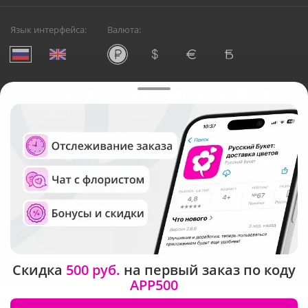
Язык интерфейса:
Валюта:
©
Служба круглосуточной доставки цветов в Москве
Русский Букет, 2026
Общество с ограниченной ответственностью «Технология»
ОГРН: 1195476081745, ИНН: 5410081997
Юридический адрес: г. Новосибирск, ул. Ипподромская,
д.42, оф. 3
Рейтинг Русского букета в г. Москва
Скидка
500 руб.
на первый заказ по коду
APP500