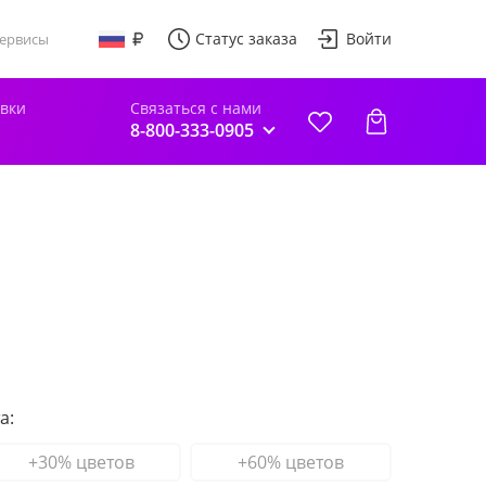
Статус заказа
Войти
ервисы
авки
Связаться с нами
8-800-333-0905
а:
+30% цветов
+60% цветов