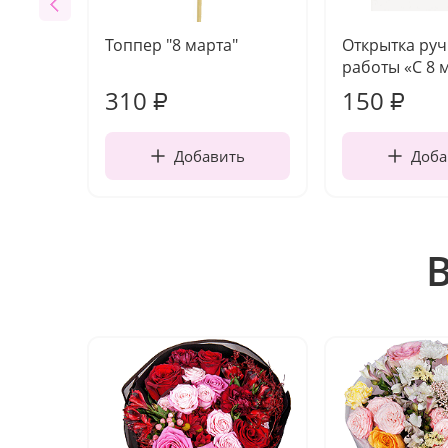
Топпер "8 марта"
Открытка ру
работы «С 8 
310
150
₽
₽
Добавить
Доба