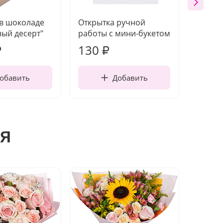
 в шоколаде
Открытка ручной
Ваза п
ый десерт"
работы с мини-букетом
130
1 10
₽
₽
обавить
Добавить
я