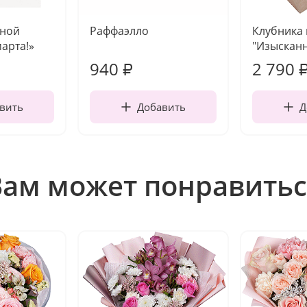
чной
Раффаэлло
Клубника
марта!»
"Изысканн
940
2 790
₽
вить
Добавить
Д
Вам может понравитьс