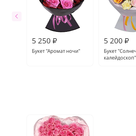
5 250
5 200
₽
₽
Букет "Аромат ночи"
Букет "Солн
калейдоскоп"