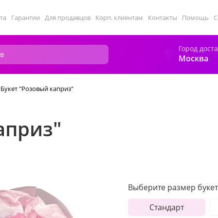
та
Гарантии
Для продавцов
Корп. клиентам
Контакты
Помощь
С
Город дост
Москва
Букет "Розовый каприз"
априз"
Выберите размер букет
Стандарт