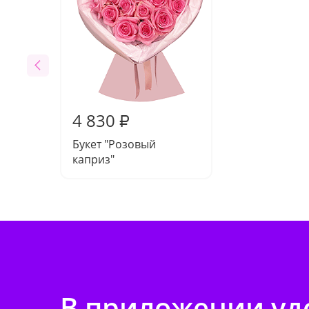
4 830
₽
Букет "Розовый
каприз"
В приложении удо