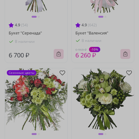
4.9
(54)
4.9
(642)
Букет "Серенада"
Букет "Валенсия"
В наличии
В наличии
-10%
6 960 ₽
6 700 ₽
6 260 ₽
Сезонные цветы