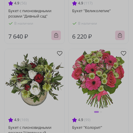
4.9
(56)
4.9
(117)
Букет с пионовидными
Букет "Великолепие"
розами "Дивный сад"
В наличии
В наличии
7 640 ₽
6 220 ₽
4.9
(169)
4.9
(99)
Букет с пионовидными
Букет "Колорит"
розами "Цветочный