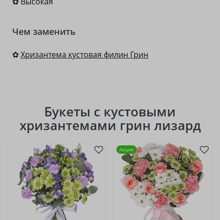
✿ Высокая
Чем заменить
✿
Хризантема кустовая филин Грин
Букеты с кустовыми
хризантемами грин лизард
Акция