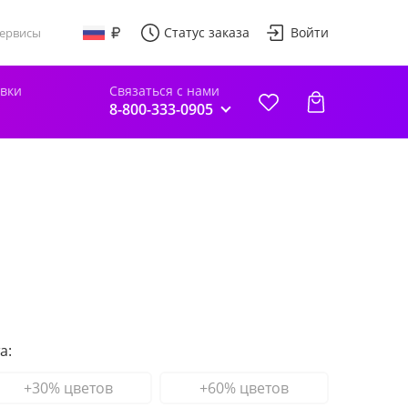
Статус заказа
Войти
ервисы
авки
Связаться с нами
8-800-333-0905
а:
+30% цветов
+60% цветов