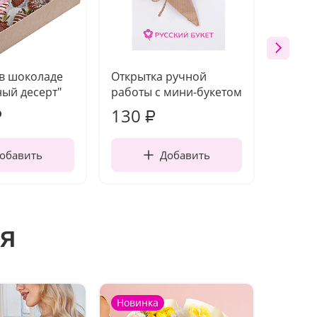
 в шоколаде
Открытка ручной
Ваза п
ый десерт"
работы с мини-букетом
130
1 10
₽
₽
обавить
Добавить
я
Новинка
Новин