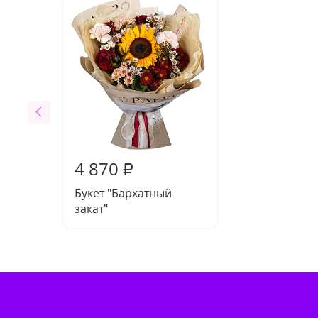
4 870
₽
Букет "Бархатный
закат"