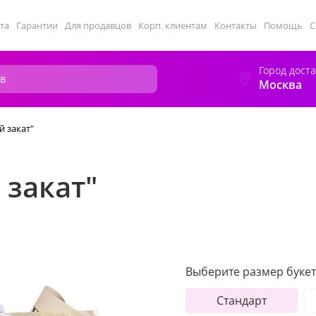
та
Гарантии
Для продавцов
Корп. клиентам
Контакты
Помощь
С
Город дост
Москва
й закат"
 закат"
Выберите размер букет
Стандарт