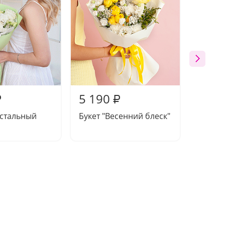
5 190
5 09
₽
₽
устальный
Букет "Весенний блеск"
Букет 