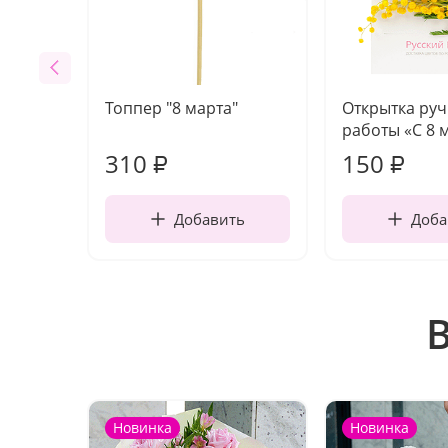
Топпер "8 марта"
Открытка ру
работы «С 8 
310
150
₽
₽
Добавить
Доба
Новинка
Новинка