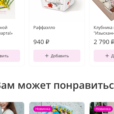
чной
Раффаэлло
Клубника
марта!»
"Изысканн
940
2 790
₽
вить
Добавить
Д
Вам может понравитьс
Новинка
Новинка