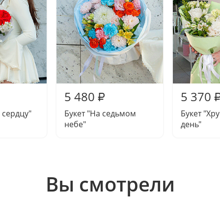
5 480
5 370
₽
 сердцу"
Букет "На седьмом
Букет "Хр
небе"
день"
Вы смотрели