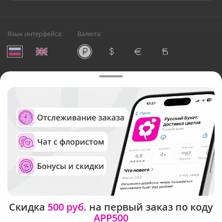
Язык интерфейса:
Валюта:
©
Служба круглосуточной доставки цветов в Москве
Русский Букет, 2026
Общество с ограниченной ответственностью «Технология»
ОГРН: 1195476081745, ИНН: 5410081997
Юридический адрес: г. Новосибирск, ул. Ипподромская,
д.42, оф. 3
Рейтинг Русского букета в г. Москва
Скидка
500 руб.
на первый заказ по коду
APP500