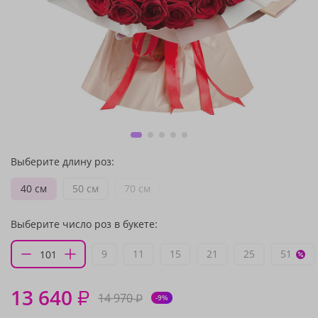
Выберите длину роз:
40 см
50 см
70 см
Выберите число роз в букете:
9
11
15
21
25
51
13 640
₽
14 970
₽
-9%