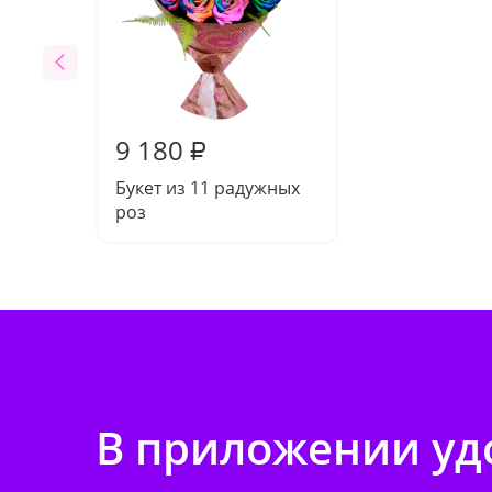
9 180
₽
Букет из 11 радужных
роз
В приложении удо