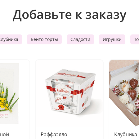
Добавьте к заказу
Клубника
Бенто-торты
Сладости
Игрушки
Т
чной
Раффаэлло
Клубника