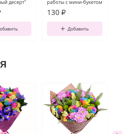
ый десерт"
работы с мини-букетом
130
1 10
₽
₽
обавить
Добавить
я