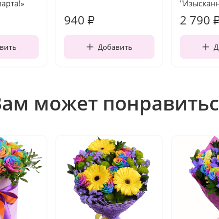
марта!»
"Изысканн
940
2 790
₽
вить
Добавить
Д
Вам может понравитьс