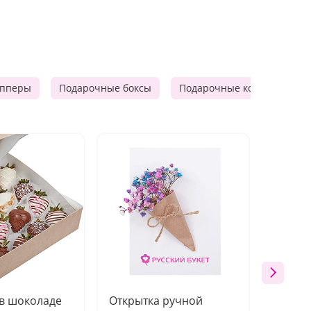
опперы
Подарочные боксы
Подарочные корзины
 в шоколаде
Открытка ручной
Ваза п