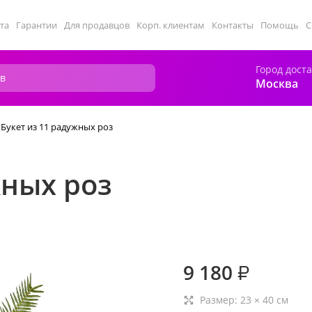
та
Гарантии
Для продавцов
Корп. клиентам
Контакты
Помощь
С
Город дост
Москва
Букет из 11 радужных роз
жных роз
9 180
₽
Размер:
23
×
40
см