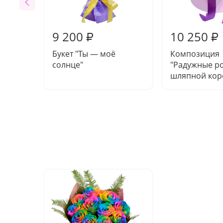
9 200
10 250
₽
₽
Букет "Ты — моё
Композиция
солнце"
"Радужные р
шляпной кор