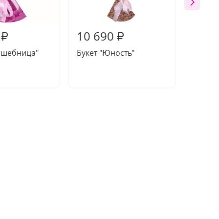
10 690
11 2
₽
₽
лшебница"
Букет "Юность"
Букет 
роз