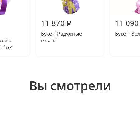
11 870
11 090
₽
Букет "Радужные
Букет "Во
озы в
мечты"
обке"
Вы смотрели