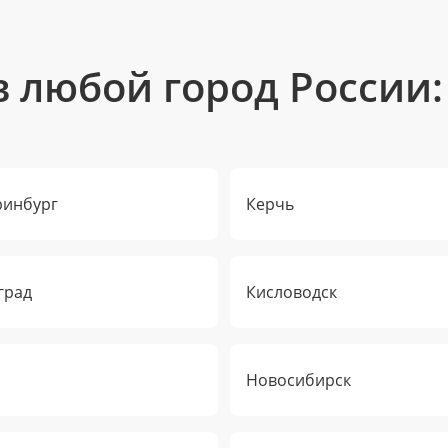
в любой город России:
ринбург
Керчь
град
Кисловодск
Новосибирск