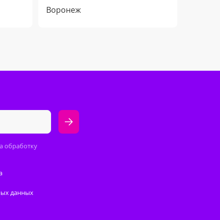
Воронеж
а обработку
а
ных данных