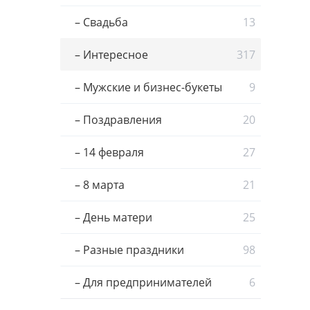
– Свадьба
13
– Интересное
317
– Мужские и бизнес-букеты
9
– Поздравления
20
– 14 февраля
27
– 8 марта
21
– День матери
25
– Разные праздники
98
– Для предпринимателей
6