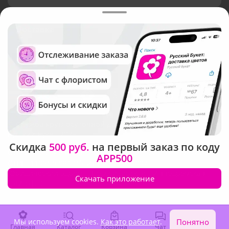
Доставка
Язык интерфейса:
Валюта:
©
Служба круглосуточной доставки цветов
Русский Букет, 2026
Скидка
500 руб.
на первый заказ по коду
Общество с ограниченной ответственностью «Технология»
APP500
ОГРН: 1195476081745, ИНН: 5410081997
Юридический адрес: г. Новосибирск, ул. Ипподромская,
Скачать приложение
д.42, оф. 3
Мы используем cookies.
Как это работает
.
Понятно
Главная
Каталог
Корзина
Чат
Войти