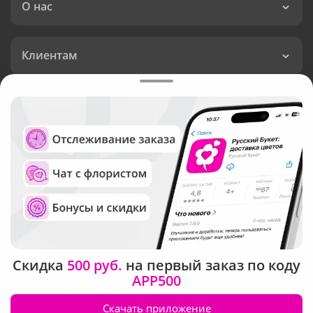
О нас
Клиентам
Доставка
Язык интерфейса:
Валюта:
©
Служба круглосуточной доставки цветов
Русский Букет, 2026
Скидка
500 руб.
на первый заказ по коду
Общество с ограниченной ответственностью «Технология»
APP500
ОГРН: 1195476081745, ИНН: 5410081997
Юридический адрес: г. Новосибирск, ул. Ипподромская,
Скачать приложение