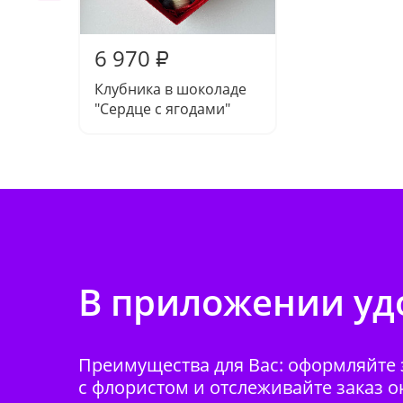
6 970
₽
Клубника в шоколаде
"Сердце с ягодами"
В приложении удо
Преимущества для Вас: оформляйте з
с флористом и отслеживайте заказ о