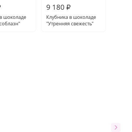
9 180
10 6
₽
₽
 в шоколаде
Клубника в шоколаде
Клубни
соблазн"
"Утренняя свежесть"
"Грана