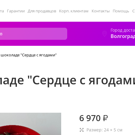
та
Гарантии
Для продавцов
Корп. клиентам
Контакты
Помощь
С
Город дост
Волгогра
 шоколаде "Сердце с ягодами"
аде "Сердце с ягодам
6 970
₽
Размер:
24
×
5
см