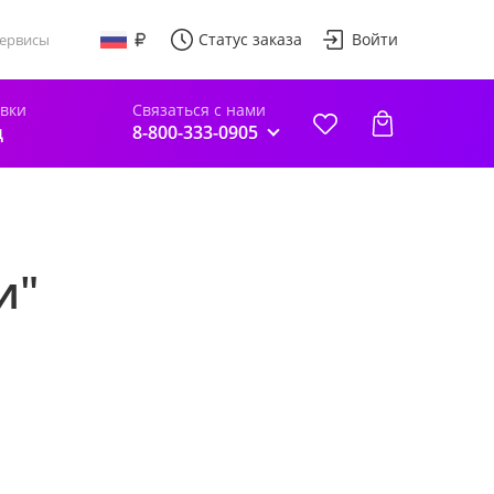
Статус заказа
Войти
ервисы
авки
Связаться с нами
д
8-800-333-0905
и"