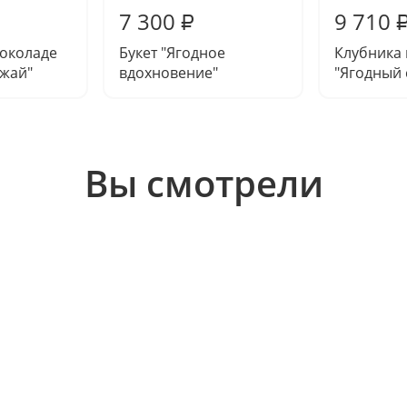
7 300
9 710
₽
шоколаде
Букет "Ягодное
Клубника
жай"
вдохновение"
"Ягодный 
Вы смотрели