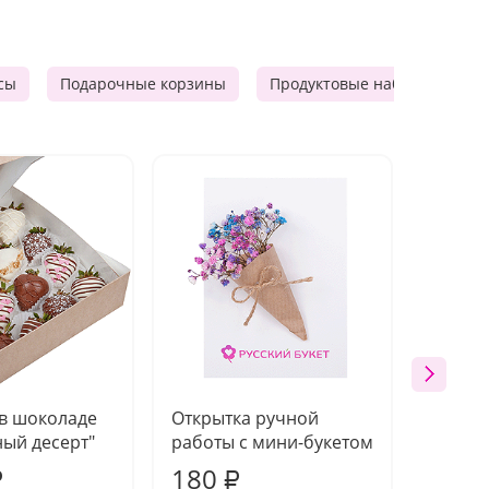
сы
Подарочные корзины
Продуктовые наборы
М
 в шоколаде
Открытка ручной
Ваза п
ый десерт"
работы с мини-букетом
180
1 21
₽
₽