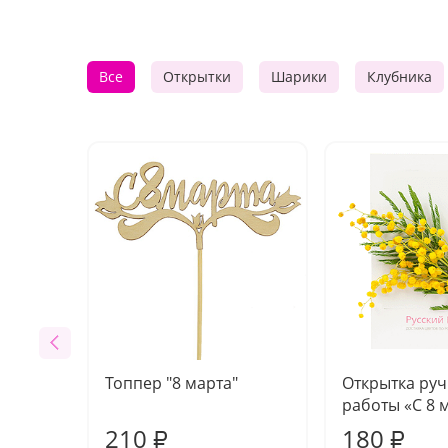
Все
Открытки
Шарики
Клубника
Топпер "8 марта"
Открытка ру
работы «С 8 
210
180
₽
₽