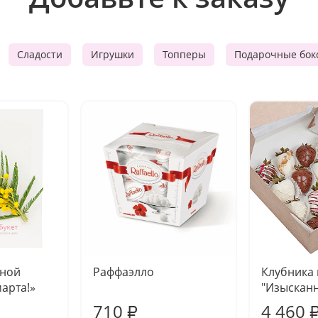
Сладости
Игрушки
Топперы
Подарочные бок
чной
Раффаэлло
Клубника
марта!»
"Изысканн
710
4 460
₽