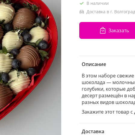
В наличии
Доставка в г. Волгоград
Заказать
Описание
В этом наборе свежие
шоколада — молочным
голубики, которые доб
десерт размещён в на
разных видов шоколад
Закажите этот товар с 
Доставка