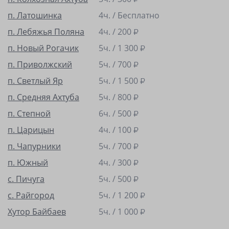
п. Латошинка
4ч. / Бесплатно
п. Лебяжья Поляна
4ч. /
200
₽
п. Новый Рогачик
5ч. /
1 300
₽
п. Приволжский
5ч. /
700
₽
п. Светлый Яр
5ч. /
1 500
₽
п. Средняя Ахтуба
5ч. /
800
₽
п. Степной
6ч. /
500
₽
п. Царицын
4ч. /
100
₽
п. Чапурники
5ч. /
700
₽
п. Южный
4ч. /
300
₽
с. Пичуга
5ч. /
500
₽
с. Райгород
5ч. /
1 200
₽
Хутор Байбаев
5ч. /
1 000
₽