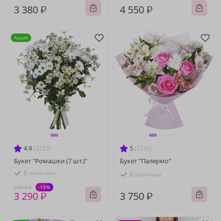
3 380 ₽
4 550 ₽
Акция
4.9
(2253)
5
(2145)
Букет "Ромашки (7 шт.)"
Букет "Палермо"
В наличии
В наличии
-15%
3 870 ₽
3 290 ₽
3 750 ₽