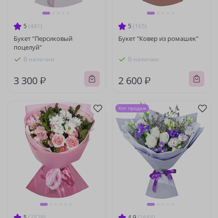
5
(441)
5
(165)
Букет "Персиковый
Букет "Ковер из ромашек"
поцелуй"
В наличии
В наличии
3 300 ₽
2 600 ₽
Хит продаж
5
(2529)
4.9
(1644)