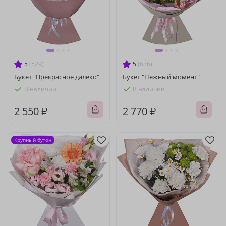
5
(529)
5
(636)
Букет "Прекрасное далеко"
Букет "Нежный момент"
В наличии
В наличии
2 550 ₽
2 770 ₽
Крупный бутон