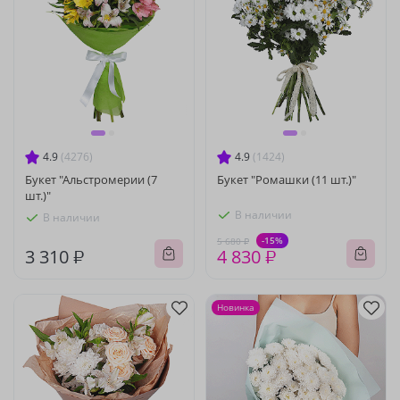
4.9
(4276)
4.9
(1424)
Букет "Альстромерии (7
Букет "Ромашки (11 шт.)"
шт.)"
В наличии
В наличии
-15%
5 680 ₽
3 310 ₽
4 830 ₽
Новинка