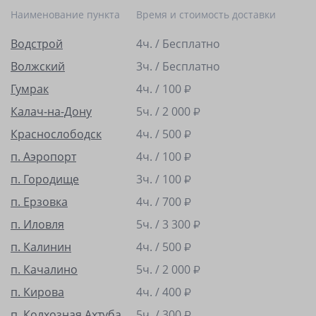
Наименование пункта
Время и стоимость доставки
Водстрой
4ч. / Бесплатно
Волжский
3ч. / Бесплатно
Гумрак
4ч. /
100
₽
Калач-на-Дону
5ч. /
2 000
₽
Краснослободск
4ч. /
500
₽
п. Аэропорт
4ч. /
100
₽
п. Городище
3ч. /
100
₽
п. Ерзовка
4ч. /
700
₽
п. Иловля
5ч. /
3 300
₽
п. Калинин
4ч. /
500
₽
п. Качалино
5ч. /
2 000
₽
п. Кирова
4ч. /
400
₽
п. Колхозная Ахтуба
5ч. /
300
₽