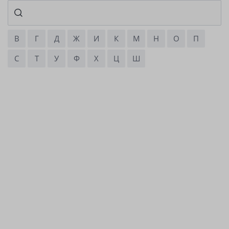
В
Г
Д
Ж
И
К
М
Н
О
П
С
Т
У
Ф
Х
Ц
Ш