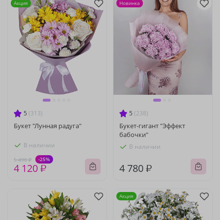
Акция
Новинка
5
(313)
5
(238)
Букет "Лунная радуга"
Букет-гигант "Эффект
бабочки"
В наличии
В наличии
-25%
5 490 ₽
4 120 ₽
4 780 ₽
Акция