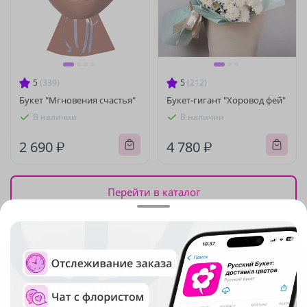
5
(339)
5
(212)
Букет "Мгновения счастья"
Букет-гигант "Хоровод фей"
В наличии
В наличии
2 690 ₽
4 780 ₽
Перейти в каталог
Подписка на рассылку
о скидках и акциях