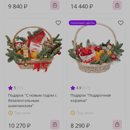
9 840 ₽
14 440 ₽
Сезонные цветы
5
(11)
4.9
(123)
Подарок "С новым годом с
Подарок "Подарочная
безалкогольным
корзина"
шампанским"
Под заказ
Под заказ
10 270 ₽
8 290 ₽