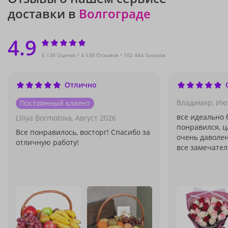
доставки в
Волгограде
4.9
6 138 Оценок
4 538 Отзывов
102 444 Заказов
Отлично
Владимир,
Ию
Постоянный клиент
все идеально 
Liliya Bormotova,
Август 2026
понравился, ц
Все понравилось, восторг! Спасибо за
очень даволен
отличную работу!
все замечател