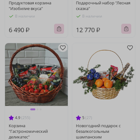
Продуктовая корзина
Подарочный набор "Лесная
"Изобилие вкуса"
сказка"
В наличии
В наличии
6 490 ₽
12 770 ₽
4.9
(255)
5
(27)
Корзина
Новогодний подарок с
"Гастрономический
безалкогольным
деликатес"
шампанским