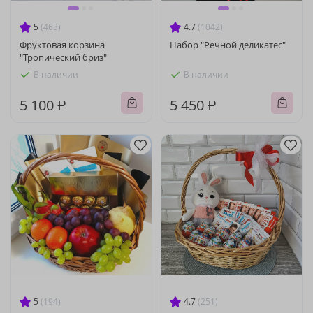
5
(463)
4.7
(1042)
Фруктовая корзина
Набор "Речной деликатес"
"Тропический бриз"
В наличии
В наличии
5 100 ₽
5 450 ₽
5
(194)
4.7
(251)