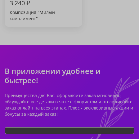
3 240
₽
Композиция "Милый
комплимент"
В приложении удобнее и
быстрее!
Преимущества для Вас: оформляйте заказ мгновенно,
обсуждайте все детали в чате с флористом и отслеживайте
заказ онлайн на всех этапах. Плюс - эксклюзивные акции и
бонусы за каждый заказ!