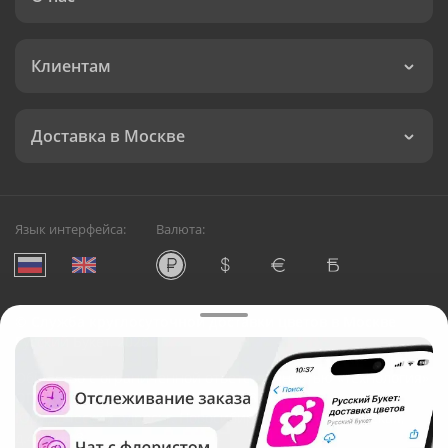
Клиентам
Доставка в Москве
Язык интерфейса:
Валюта:
©
Служба круглосуточной доставки цветов в Москве
Русский Букет, 2026
Общество с ограниченной ответственностью «Технология»
ОГРН: 1195476081745, ИНН: 5410081997
Юридический адрес: г. Новосибирск, ул. Ипподромская,
д.42, оф. 3