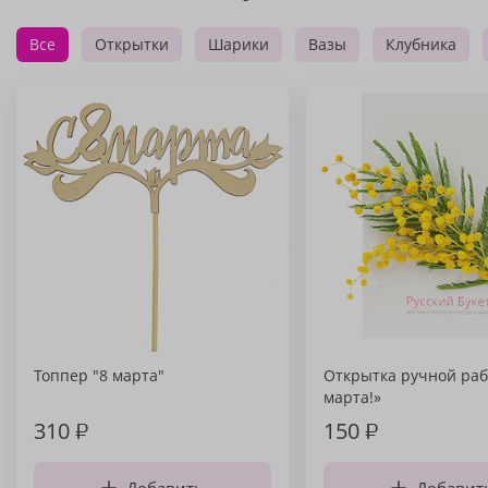
Все
Открытки
Шарики
Вазы
Клубника
Топпер "8 марта"
Открытка ручной раб
марта!»
310
₽
150
₽