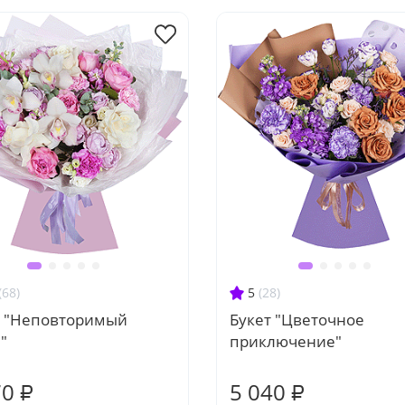
(68)
5
(28)
т "Неповторимый
Букет "Цветочное
"
приключение"
70 ₽
5 040 ₽