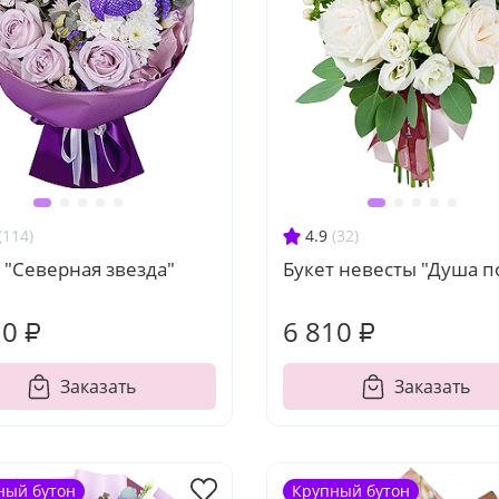
(114)
4.9
(32)
 "Северная звезда"
Букет невесты "Душа п
10 ₽
6 810 ₽
Заказать
Заказать
ный бутон
Крупный бутон