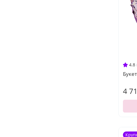
4.8
Букет
4 7
Круп