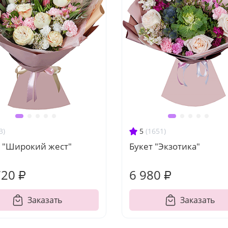
3)
5
(1651)
т "Широкий жест"
Букет "Экзотика"
720 ₽
6 980 ₽
Заказать
Заказать