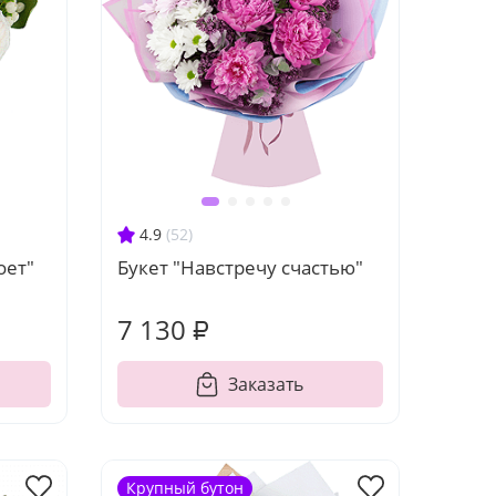
4.9
(52)
оет"
Букет "Навстречу счастью"
7 130 ₽
Заказать
Крупный бутон