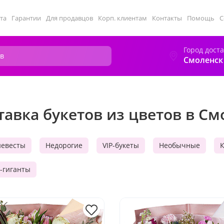
та
Гарантии
Для продавцов
Корп. клиентам
Контакты
Помощь
С
Город дост
Смоленск
тавка букетов из цветов в См
невесты
Недорогие
VIP-букеты
Необычные
-гиганты