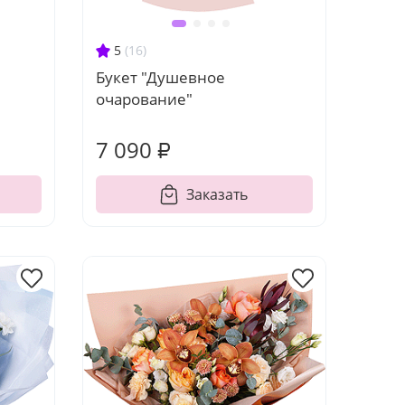
5
(16)
Букет "Душевное
очарование"
7 090 ₽
Заказать