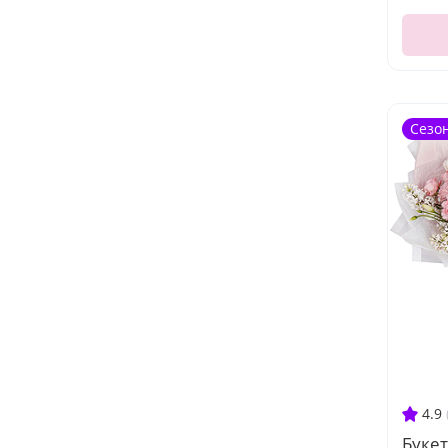
Сезо
4.9
Буке