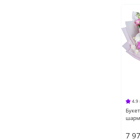
4.9
Буке
шарм
7 9