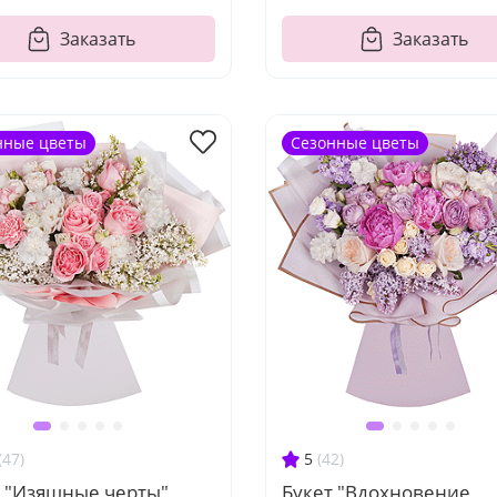
Заказать
Заказать
нные цветы
Сезонные цветы
(47)
5
(42)
т "Изящные черты"
Букет "Вдохновение