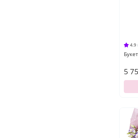
4.9
Буке
5 7