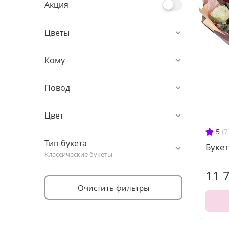
Акция
Цветы
Кому
Повод
Цвет
5
(7
Тип букета
Буке
Классические букеты
11 
Очистить фильтры