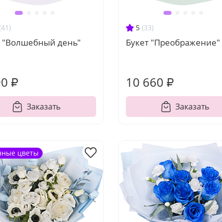
(41)
5
(33)
т "Волшебный день"
Букет "Преображение"
90 ₽
10 660 ₽
Заказать
Заказать
нные цветы