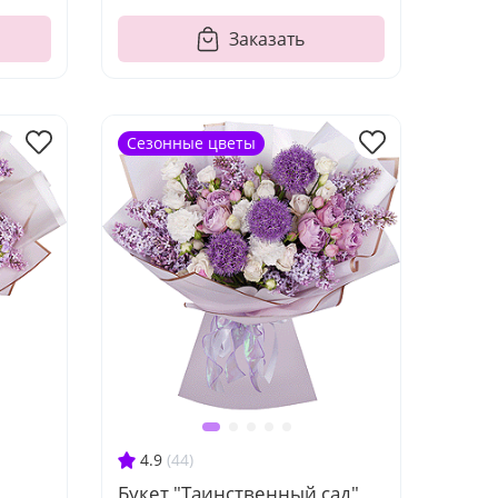
Заказать
Сезонные цветы
4.9
(44)
Букет "Таинственный сад"