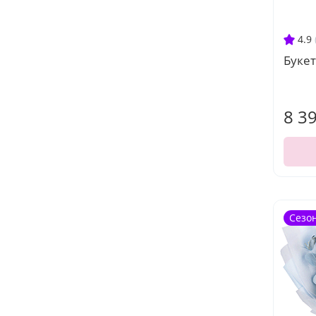
4.9
Буке
8 3
Сезо