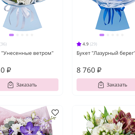
(36)
4.9
(29)
т "Унесенные ветром"
Букет "Лазурный берег
50 ₽
8 760 ₽
Заказать
Заказать