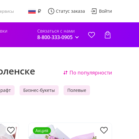
Статус заказа
Войти
ервисы
авки
Связаться с нами
8-800-333-0905
оленске
По популярности
Крафт
Бизнес-букеты
Полевые
Акция