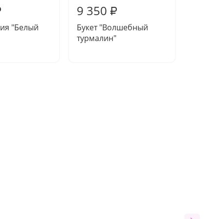
9 350
7 07
₽
₽
ия "Белый
Букет "Волшебный
Компо
турмалин"
"Возду
тортом