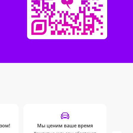
зом!
Мы ценим ваше время
У