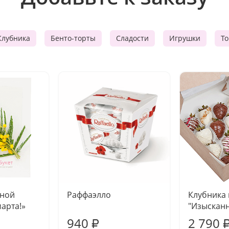
Клубника
Бенто-торты
Сладости
Игрушки
Т
чной
Раффаэлло
Клубника
марта!»
"Изысканн
940
2 790
₽