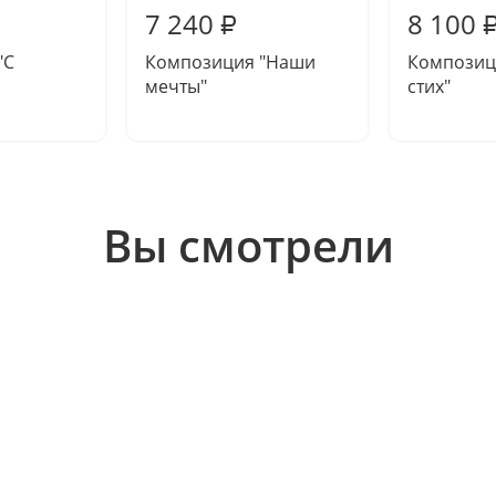
7 240
8 100
₽
"С
Композиция "Наши
Композиц
мечты"
стих"
Вы смотрели