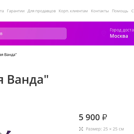
та
Гарантии
Для продавцов
Корп. клиентам
Контакты
Помощь
С
Город дост
Москва
ая Ванда"
я Ванда"
5 900
₽
Размер:
25
×
25
см