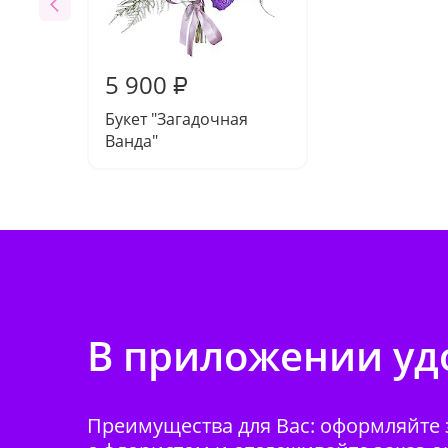
5 900
₽
Букет "Загадочная
Ванда"
В приложении удо
Преимущества для Вас: оформляйте з