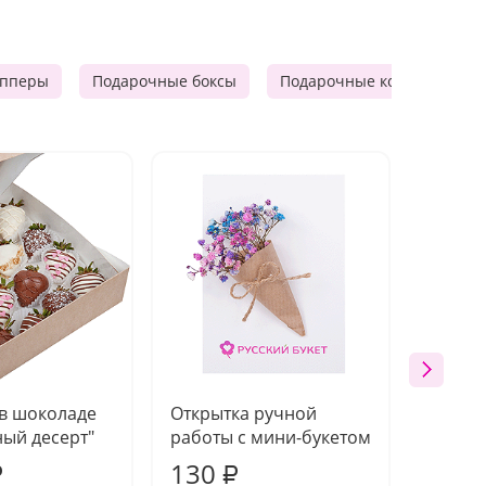
опперы
Подарочные боксы
Подарочные корзины
 в шоколаде
Открытка ручной
Ваза п
ый десерт"
работы с мини-букетом
130
1 10
₽
₽