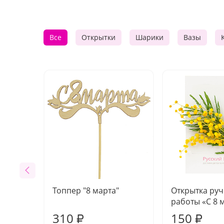
Все
Открытки
Шарики
Вазы
Топпер "8 марта"
Открытка ру
работы «С 8 
310
150
₽
₽