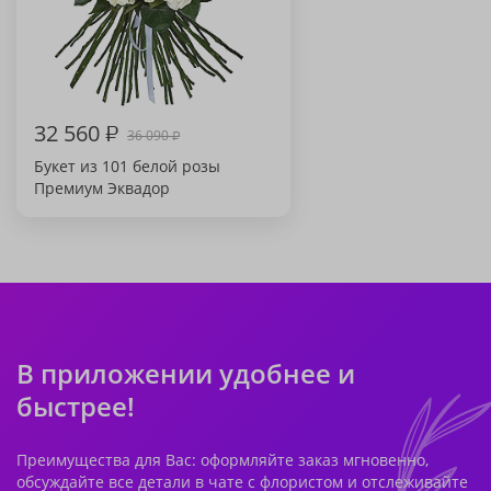
32 560
₽
36 090
₽
Букет из 101 белой розы
Премиум Эквадор
В приложении удобнее и
быстрее!
Преимущества для Вас: оформляйте заказ мгновенно,
обсуждайте все детали в чате с флористом и отслеживайте