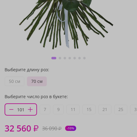
Выберите длину роз:
50 см
70 см
Выберите число роз в букете:
7
9
11
15
21
25
3
32 560
₽
36 090
₽
-10%