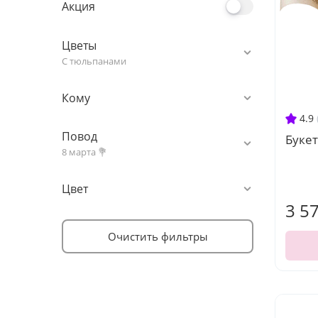
Акция
Цветы
С тюльпанами
Кому
4.9
Повод
Букет
8 марта 💐
Цвет
3 5
Очистить фильтры