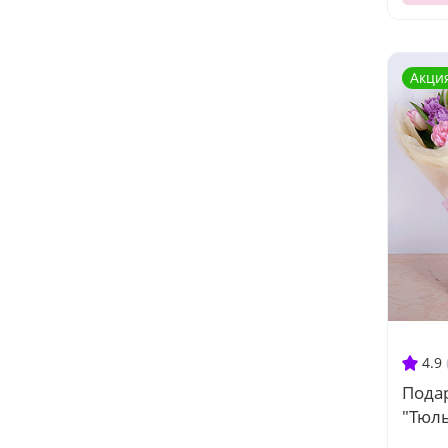
Акци
4.9
Пода
"Тюл