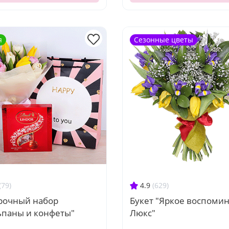
я
Сезонные цветы
(79)
4.9
(629)
рочный набор
Букет "Яркое воспоми
ьпаны и конфеты"
Люкс"