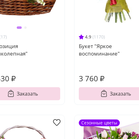
4.9
(1170)
(17)
Букет "Яркое
озиция
воспоминание"
иколепная"
430 ₽
3 760 ₽
Заказать
Заказать
Сезонные цветы