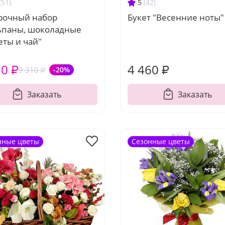
(51)
5
(42)
рочный набор
Букет "Весенние ноты"
ьпаны, шоколадные
еты и чай"
50 ₽
4 460 ₽
9 310 ₽
-20%
Заказать
Заказать
нные цветы
Сезонные цветы