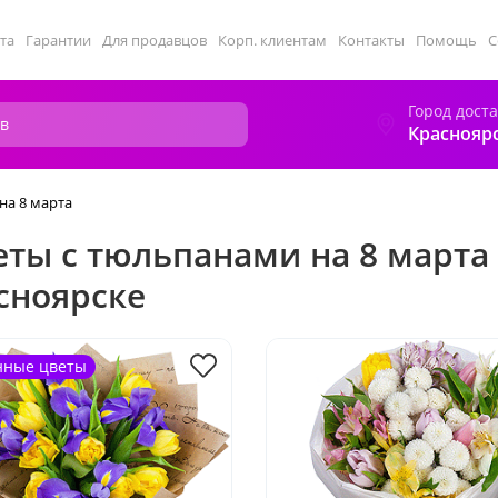
та
Гарантии
Для продавцов
Корп. клиентам
Контакты
Помощь
С
Город дост
Краснояр
на 8 марта
еты с тюльпанами на 8 марта
сноярске
нные цветы