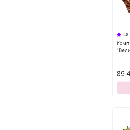
4.8
Комп
"Вел
89 