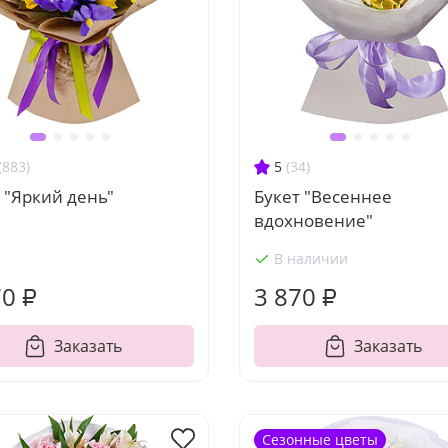
(883)
5
(34)
 "Яркий день"
Букет "Весеннее
вдохновение"
В наличии
70 ₽
3 870 ₽
Заказать
Заказать
Сезонные цветы