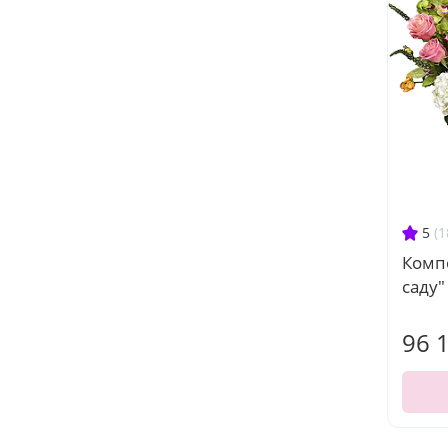
5
(1
Комп
саду"
96 