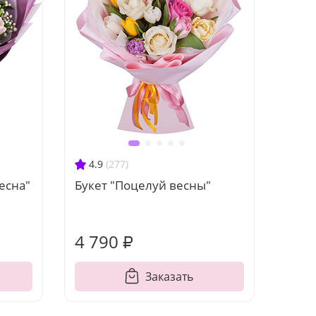
4.9
(277)
есна"
Букет "Поцелуй весны"
4 790 ₽
Заказать