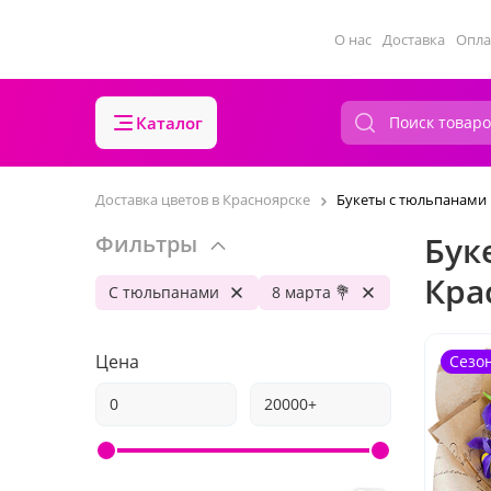
О нас
Доставка
Опла
Каталог
Доставка цветов в Красноярске
Букеты с тюльпанами 
Бук
Фильтры
Кра
С тюльпанами
8 марта 💐
Цена
Сезо