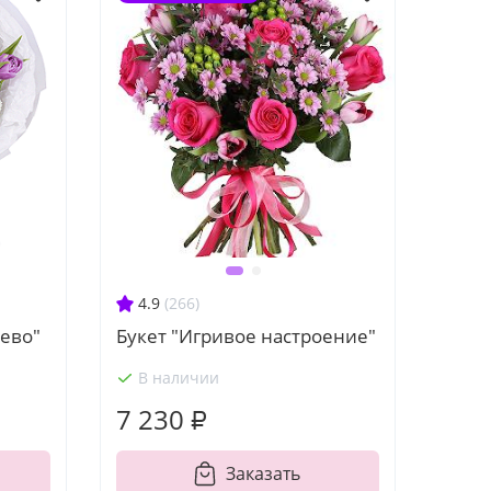
4.9
(266)
жево"
Букет "Игривое настроение"
В наличии
7 230 ₽
Заказать