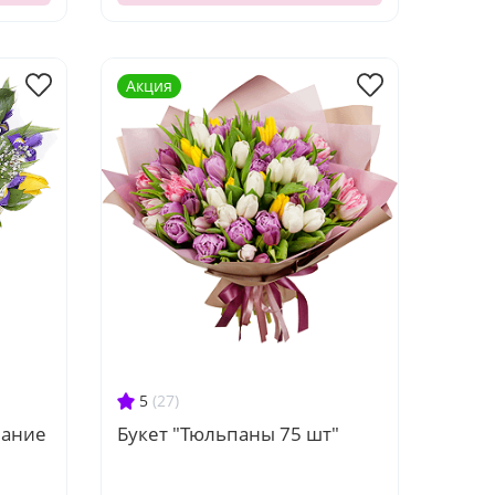
Акция
5
(27)
нание
Букет "Тюльпаны 75 шт"