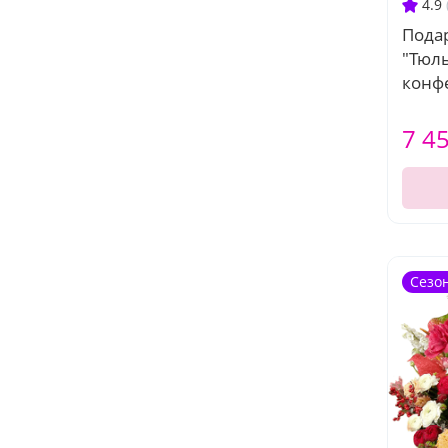
4.9
Пода
"Тюл
конф
7 4
Сезо