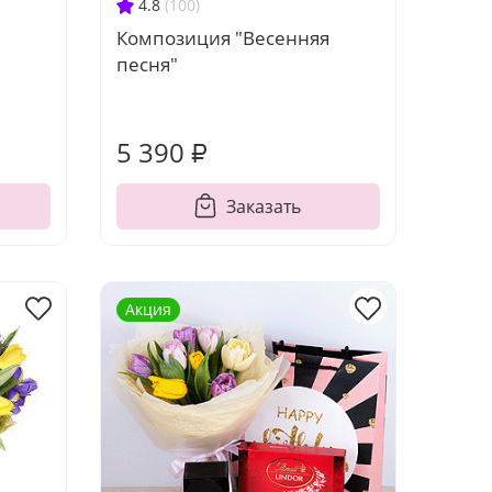
4.8
(100)
Композиция "Весенняя
песня"
5 390 ₽
Заказать
Акция