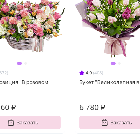
872)
4.9
(408)
озиция "В розовом
Букет "Великолепная в
160 ₽
6 780 ₽
Заказать
Заказать